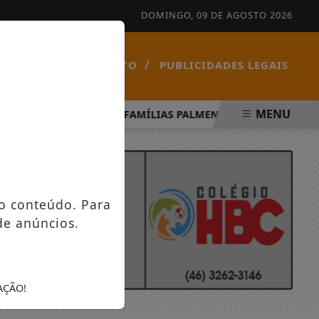
DOMINGO, 09 DE AGOSTO 2026
/
/
NOTÍCIAS
CONTATO
PUBLICIDADES LEGAIS
MENU
ÍRITO SANTO
FAMÍLIAS PALMENSES FORAM CONTEMPLA
o conteúdo. Para
de anúncios.
AÇÃO!