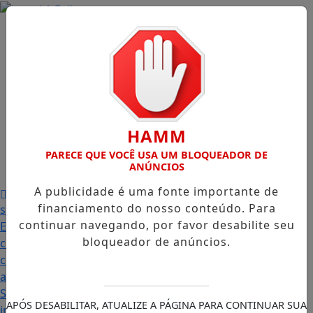
Início
/
Edições
/
Notícias
/
Contato
/
HAMM
PARECE QUE VOCÊ USA UM BLOQUEADOR DE
Publicidades
ANÚNCIOS
Legais
/
A publicidade é uma fonte importante de
Prefeitura abre PSS com vagas em seis funções e
financiamento do nosso conteúdo. Para
salários que chegam a R$ 3,8 mil
Igreja do Divino
continuar navegando, por favor desabilite seu
Espírito Santo
Famílias palmenses foram contempladas
bloqueador de anúncios.
com programas estaduais
Intercambista palmense
comenta sobre sua viagem ao Canadá e destaca o
aprendizado
Prefeitura abre Processo Seletivo
Simplificado para Jovem Aprendiz com 45 vagas;
APÓS DESABILITAR, ATUALIZE A PÁGINA PARA CONTINUAR SUA
inscrições começam nesta terça-feira (21)
“Acabou com