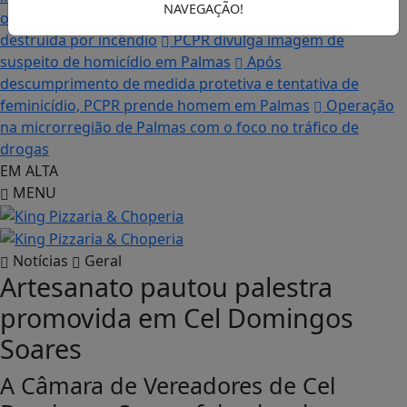
NAVEGAÇÃO!
os sonhos”, diz irmão da moradora que teve a casa
destruída por incêndio
PCPR divulga imagem de
suspeito de homicídio em Palmas
Após
descumprimento de medida protetiva e tentativa de
feminicídio, PCPR prende homem em Palmas
Operação
na microrregião de Palmas com o foco no tráfico de
drogas
EM ALTA
MENU
Notícias
Geral
Artesanato pautou palestra
promovida em Cel Domingos
Soares
A Câmara de Vereadores de Cel