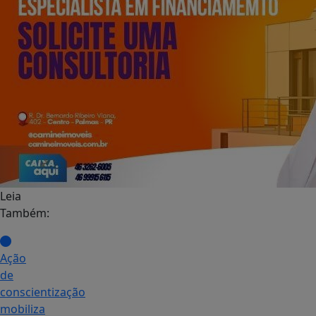
Leia
Também:
Ação
de
conscientização
mobiliza