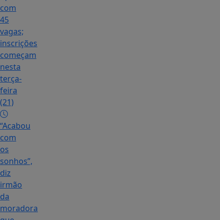
com
45
vagas;
inscrições
começam
nesta
terça-
feira
(21)
“Acabou
com
os
sonhos”,
diz
irmão
da
moradora