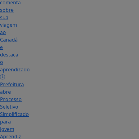
comenta
sobre
sua
viagem
ao
Canadá
e
destaca
o
aprendizado
Prefeitura
abre
Processo
Seletivo
Simplificado
para
Jovem
Aprendiz