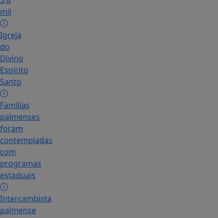
3,8
mil
Igreja
do
Divino
Espírito
Santo
Famílias
palmenses
foram
contempladas
com
programas
estaduais
Intercambista
palmense