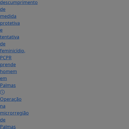
descumprimento
de
medida
protetiva
e
tentativa
de
feminicídio,
PCPR
prende
homem
em
Palmas
Operação
na
microrregião
de
Palmas