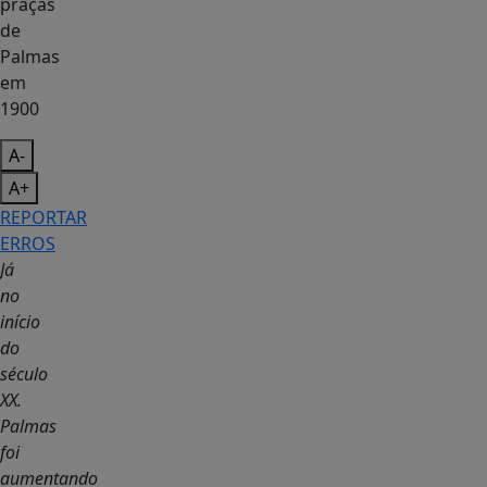
A-
A+
REPORTAR
ERROS
Já
no
início
do
século
XX.
Palmas
foi
aumentando