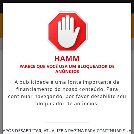
MENU
PSS COM VAGAS EM SEIS FUNÇÕES E SALÁRIOS QUE CHEGAM A R
HAMM
PARECE QUE VOCÊ USA UM BLOQUEADOR DE
ANÚNCIOS
A publicidade é uma fonte importante de
financiamento do nosso conteúdo. Para
continuar navegando, por favor desabilite seu
NOTÍCIAS
GERAL
bloqueador de anúncios.
Assembleia Legislativa celebra
Jubileu de Prata do curso de
Terapia Ocupacional da UFPR nesta
APÓS DESABILITAR, ATUALIZE A PÁGINA PARA CONTINUAR SUA
sexta-feira (5)