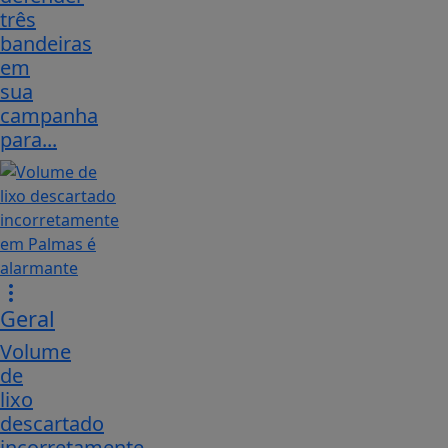
três
bandeiras
em
sua
campanha
para...
Geral
Volume
de
lixo
descartado
incorretamente