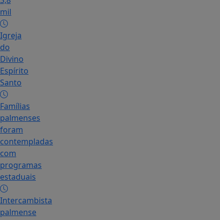
3,8
mil
Igreja
do
Divino
Espírito
Santo
Famílias
palmenses
foram
contempladas
com
programas
estaduais
Intercambista
palmense