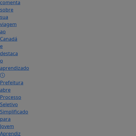
comenta
sobre
sua
viagem
ao
Canadá
e
destaca
o
aprendizado
Prefeitura
abre
Processo
Seletivo
Simplificado
para
Jovem
Aprendiz