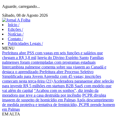
Aguarde, carregando...
Sábado, 08 de Agosto 2026
Início
/
Edições
/
Notícias
/
Contato
/
Publicidades Legais
/
MENU
Prefeitura abre PSS com vagas em seis funções e salários que
chegam a R$ 3,8 mil
Igreja do Divino Espírito Santo
Famílias
palmenses foram contempladas com programas estaduais
Intercambista palmense comenta sobre sua viagem ao Canadá e
destaca o aprendizado
Prefeitura abre Processo Seletivo
Simplificado para Jovem Aprendiz com 45 vagas; inscrições
começam nesta terça-feira (21)
Aceleradora paranaense abre seleção
para investir R$ 5 milhões em startups B2B SaaS com modelo que
vai além do capital
“Acabou com os sonhos”, diz irmão da
moradora que teve a casa destruída por incêndio
PCPR divulga
imagem de suspeito de homicídio em Palmas
Após descumprimento
de medida protetiva e tentativa de feminicídio, PCPR prende homem
em Palmas
EM ALTA