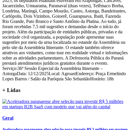
2025, os deputados estaduais estiveram em Arapongas, Cascavel,
Jacarezinho, Umuarama, Paranavaí (duas vezes), Telêmaco Borba,
Londrina, Maringá, Campo Mourão, Castro, Astorga, Bandeirantes,
Carlópolis, Dois Vizinhos, Goioerê, Guarapuava, Ibaiti, Fazenda
Rio Grande, Pato Branco e Santo Antônio da Platina. Ao todo, já
foram recebidas 7,5 mil sugestões e demandas desde o início do
projeto. Além da participação de entidades públicas, privadas e da
sociedade civil organizada, a população pode apresentar suas
sugestões por meio da urna localizada no estande da Assembleia ou
pelo site da Assembleia Itinerante. O estande também oferece
atrativos aos visitantes, como tour em realidade virtual e informações
sobre as atividades parlamentares. A Defensoria Pública do Paraná
prestará atendimentos jurídicos gratuitos durante o evento.
Serviço:36ª Sessão Especial da Assembleia Itinerante –
AstorgaData: 12/12/2025Local: AgroastEndereço: Praça Ermelindo
Lopes Barros / Salão da Paróquia São SebastiãoHorário: 18h
+ Lidas
Geral
Aceleradora paranaense abre seleção para investir R$ 5 milhões em startups