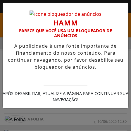
HAMM
PARECE QUE VOCÊ USA UM BLOQUEADOR DE
ANÚNCIOS
MENU
S COM VAGAS EM SEIS FUNÇÕES E SALÁRIOS QUE CHEGAM A R$
A publicidade é uma fonte importante de
financiamento do nosso conteúdo. Para
continuar navegando, por favor desabilite seu
bloqueador de anúncios.
NOTÍCIAS
GERAL
Ataque em escola na Áustria deixa
APÓS DESABILITAR, ATUALIZE A PÁGINA PARA CONTINUAR SUA
NAVEGAÇÃO!
dez mortos, incluindo o atirador
A FOLHA
10/06/2025 12:30