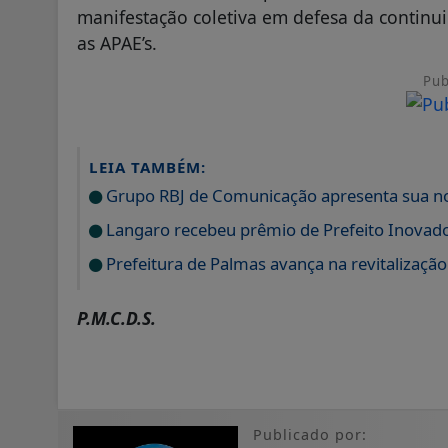
manifestação coletiva em defesa da continu
as APAE’s.
Pub
LEIA TAMBÉM:
Grupo RBJ de Comunicação apresenta sua no
Langaro recebeu prêmio de Prefeito Inovad
Prefeitura de Palmas avança na revitalizaçã
P.M.C.D.S.
Publicado por: