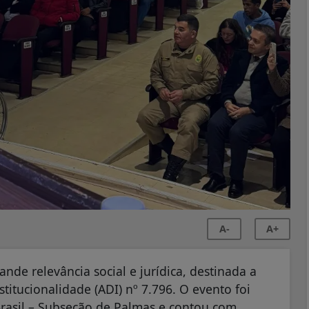
A-
A+
nde relevância social e jurídica, destinada a
stitucionalidade (ADI) nº 7.796. O evento foi
asil – Subseção de Palmas e contou com