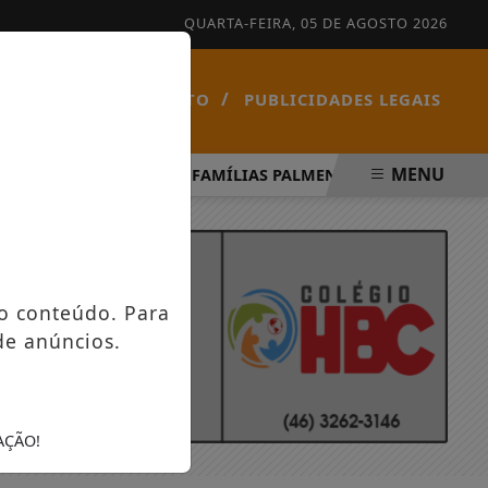
QUARTA-FEIRA, 05 DE AGOSTO 2026
/
/
NOTÍCIAS
CONTATO
PUBLICIDADES LEGAIS
MENU
SPÍRITO SANTO
FAMÍLIAS PALMENSES FORAM CONTEMPL
o conteúdo. Para
de anúncios.
AÇÃO!