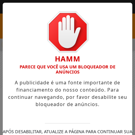
MENU
SS COM VAGAS EM SEIS FUNÇÕES E SALÁRIOS QUE CHEGAM A R
HAMM
PARECE QUE VOCÊ USA UM BLOQUEADOR DE
ANÚNCIOS
A publicidade é uma fonte importante de
financiamento do nosso conteúdo. Para
continuar navegando, por favor desabilite seu
NOTÍCIAS
GERAL
bloqueador de anúncios.
Audiência Pública sobre Regula
A Prefeitura realizará, no próximo dia 27,
uma Audiência Pública para discutir o
APÓS DESABILITAR, ATUALIZE A PÁGINA PARA CONTINUAR SUA
projeto de lei que trata da regularização de