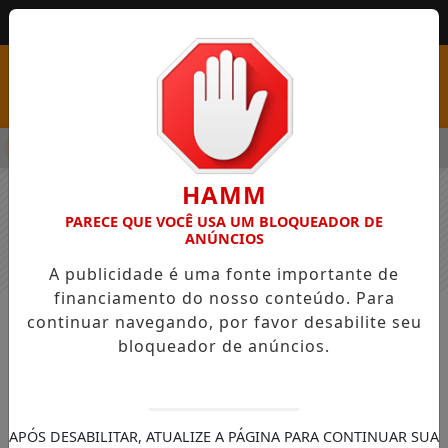
MENU
SS COM VAGAS EM SEIS FUNÇÕES E SALÁRIOS QUE CHEGAM A R
HAMM
PARECE QUE VOCÊ USA UM BLOQUEADOR DE
ANÚNCIOS
A publicidade é uma fonte importante de
financiamento do nosso conteúdo. Para
continuar navegando, por favor desabilite seu
NOTÍCIAS
GERAL
bloqueador de anúncios.
Bebê morre em creche clandestina
que operava há 10 anos sem
fiscalização efetiva, diz delegado
APÓS DESABILITAR, ATUALIZE A PÁGINA PARA CONTINUAR SUA