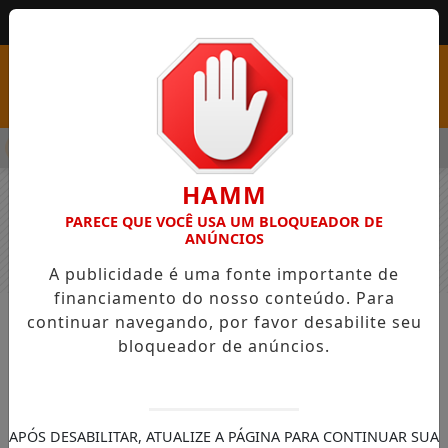
MENU
PSS COM VAGAS EM SEIS FUNÇÕES E SALÁRIOS QUE CHEGAM A 
HAMM
PARECE QUE VOCÊ USA UM BLOQUEADOR DE
ANÚNCIOS
A publicidade é uma fonte importante de
financiamento do nosso conteúdo. Para
continuar navegando, por favor desabilite seu
NOTÍCIAS
GERAL
bloqueador de anúncios.
Beneficiários com NIS final 1
recebem Auxílio Gás nesta quarta-
feira
APÓS DESABILITAR, ATUALIZE A PÁGINA PARA CONTINUAR SUA