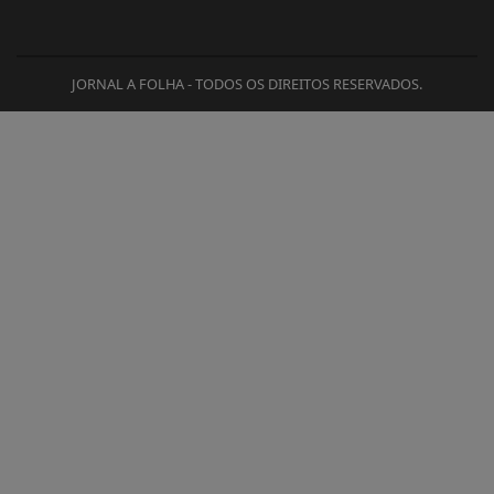
JORNAL A FOLHA - TODOS OS DIREITOS RESERVADOS.