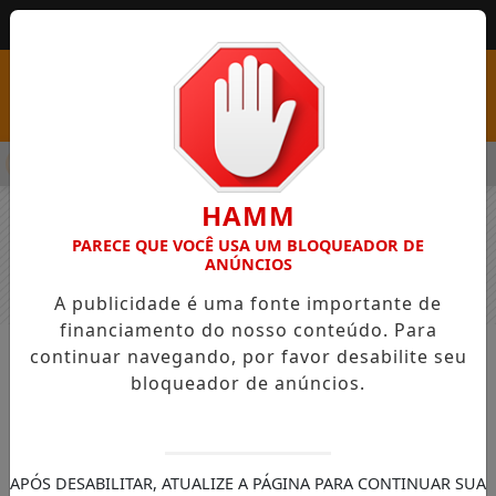
MENU
PSS COM VAGAS EM SEIS FUNÇÕES E SALÁRIOS QUE CHEGAM A R
HAMM
PARECE QUE VOCÊ USA UM BLOQUEADOR DE
ANÚNCIOS
A publicidade é uma fonte importante de
financiamento do nosso conteúdo. Para
continuar navegando, por favor desabilite seu
NOTÍCIAS
GERAL
bloqueador de anúncios.
Campus Palmas celebra formaturas
de mais de 180 estudantes em
cerimônias de colação de grau
APÓS DESABILITAR, ATUALIZE A PÁGINA PARA CONTINUAR SUA