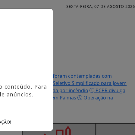
SEXTA-FEIRA, 07 DE AGOSTO 2026
Famílias palmenses foram contempladas com
efeitura abre Processo Seletivo Simplificado para Jovem
o conteúdo. Para
ue teve a casa destruída por incêndio
PCPR divulga
de anúncios.
io, PCPR prende homem em Palmas
Operação na
AÇÃO!