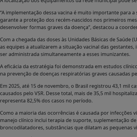
A localização dos equipamentos da rede municipal pode se
“A implementação dessa vacina é muito importante para a
garante a proteção dos recém-nascidos nos primeiros mes
desenvolver formas graves da doença”, destacou a coorden
Com a chegada das doses às Unidades Básicas de Saúde (UB
as equipes a atualizarem a situação vacinal das gestantes, 
ser administrada simultaneamente a esses imunizantes.
A eficácia da estratégia foi demonstrada em estudos clínic
na prevenção de doenças respiratórias graves causadas pel
Em 2025, até 15 de novembro, o Brasil registrou 43,1 mil 
causados pelo VSR. Desse total, mais de 35,5 mil hospital
representa 82,5% dos casos no período.
Como a maioria das ocorrências é causada por infecções vir
manejo clínico inclui terapia de suporte, suplementação d
broncodilatadores, substâncias que dilatam as pequenas v