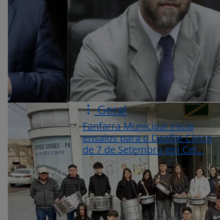
Geral
Fanfarra Municipal inicia
ensaios para o Desfile Cívico
de 7 de Setembro em Cel...