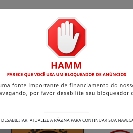
HAMM
Legais
/
s que chegam a R$ 3,8 mil
PARECE QUE VOCÊ USA UM BLOQUEADOR DE ANÚNCIOS
Igreja do Divino Espírito Santo
sobre sua viagem ao Canadá e destaca o aprendizado
Pr
 uma fonte importante de financiamento do noss
ra (21)
“Acabou com os sonhos”, diz irmão da moradora q
avegando, por favor desabilite seu bloqueador 
mprimento de medida protetiva e tentativa de feminicíd
 DESABILITAR, ATUALIZE A PÁGINA PARA CONTINUAR SUA NAVEG