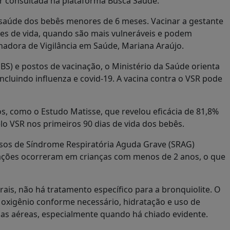
r consultada na plataforma Busca Saúde.
 saúde dos bebês menores de 6 meses. Vacinar a gestante
es de vida, quando são mais vulneráveis e podem
adora de Vigilância em Saúde, Mariana Araújo.
S) e postos de vacinação, o Ministério da Saúde orienta
incluindo influenza e covid-19. A vacina contra o VSR pode
os, como o Estudo Matisse, que revelou eficácia de 81,8%
o VSR nos primeiros 90 dias de vida dos bebês.
casos de Síndrome Respiratória Aguda Grave (SRAG)
izações ocorreram em crianças com menos de 2 anos, o que
ais, não há tratamento específico para a bronquiolite. O
e oxigênio conforme necessário, hidratação e uso de
ias aéreas, especialmente quando há chiado evidente.