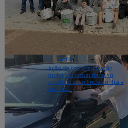
Geral
Ação de conscientização
mobiliza comunidade no
combate à violência contra a
mulher...