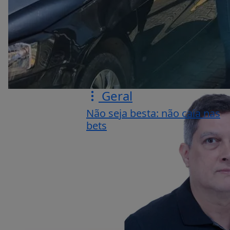
Geral
Não seja besta: não caia nas
bets