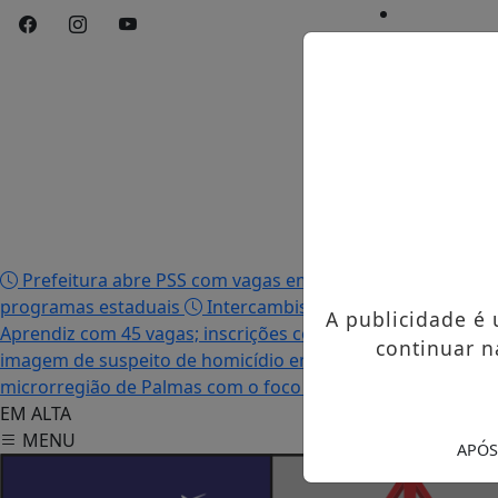
Início
/
Edições
/
Notícias
/
Contato
/
Publicidades 
Prefeitura abre PSS com vagas em seis funções e salário
programas estaduais
Intercambista palmense comenta 
A publicidade é
Aprendiz com 45 vagas; inscrições começam nesta terça-fei
continuar n
imagem de suspeito de homicídio em Palmas
Após descu
microrregião de Palmas com o foco no tráfico de drogas
EM ALTA
MENU
APÓS