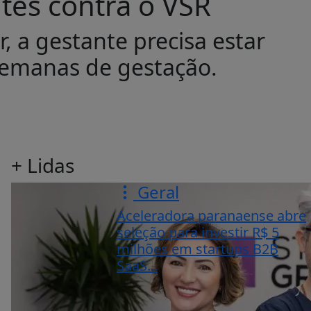
ntes contra o VSR
, a gestante precisa estar
semanas de gestação.
+ Lidas
Geral
Aceleradora paranaense abre
seleção para investir R$ 5
milhões em startups B2B
SaaS...