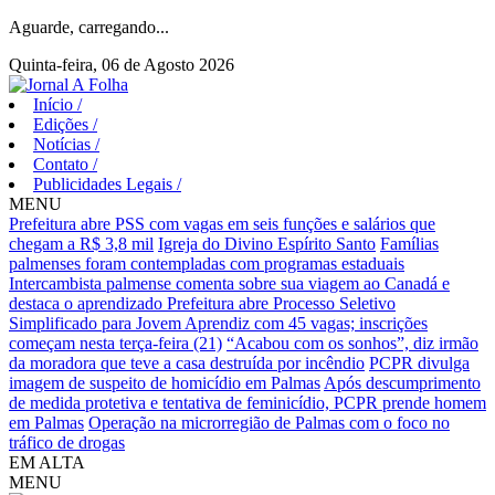
Aguarde, carregando...
Quinta-feira, 06 de Agosto 2026
Início
/
Edições
/
Notícias
/
Contato
/
Publicidades Legais
/
MENU
Prefeitura abre PSS com vagas em seis funções e salários que
chegam a R$ 3,8 mil
Igreja do Divino Espírito Santo
Famílias
palmenses foram contempladas com programas estaduais
Intercambista palmense comenta sobre sua viagem ao Canadá e
destaca o aprendizado
Prefeitura abre Processo Seletivo
Simplificado para Jovem Aprendiz com 45 vagas; inscrições
começam nesta terça-feira (21)
“Acabou com os sonhos”, diz irmão
da moradora que teve a casa destruída por incêndio
PCPR divulga
imagem de suspeito de homicídio em Palmas
Após descumprimento
de medida protetiva e tentativa de feminicídio, PCPR prende homem
em Palmas
Operação na microrregião de Palmas com o foco no
tráfico de drogas
EM ALTA
MENU