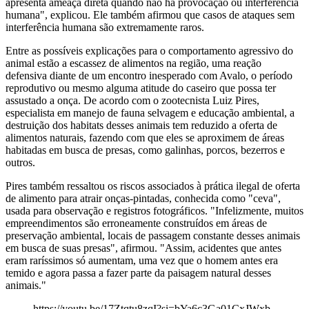
apresenta ameaça direta quando não há provocação ou interferência
humana", explicou. Ele também afirmou que casos de ataques sem
interferência humana são extremamente raros.
Entre as possíveis explicações para o comportamento agressivo do
animal estão a escassez de alimentos na região, uma reação
defensiva diante de um encontro inesperado com Avalo, o período
reprodutivo ou mesmo alguma atitude do caseiro que possa ter
assustado a onça. De acordo com o zootecnista Luiz Pires,
especialista em manejo de fauna selvagem e educação ambiental, a
destruição dos habitats desses animais tem reduzido a oferta de
alimentos naturais, fazendo com que eles se aproximem de áreas
habitadas em busca de presas, como galinhas, porcos, bezerros e
outros.
Pires também ressaltou os riscos associados à prática ilegal de oferta
de alimento para atrair onças-pintadas, conhecida como "ceva",
usada para observação e registros fotográficos. "Infelizmente, muitos
empreendimentos são erroneamente construídos em áreas de
preservação ambiental, locais de passagem constante desses animais
em busca de suas presas", afirmou. "Assim, acidentes que antes
eram raríssimos só aumentam, uma vez que o homem antes era
temido e agora passa a fazer parte da paisagem natural desses
animais."
https://youtu.be/17Ztqtu8zqI?si=bYa6c3Ga01CxJWxb