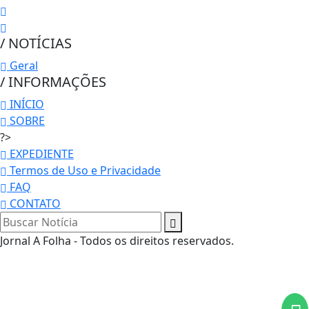
/ NOTÍCIAS
Geral
/ INFORMAÇÕES
INÍCIO
SOBRE
?>
EXPEDIENTE
Termos de Uso e Privacidade
FAQ
CONTATO
Termos de Uso e Privacidade
Esse site utiliza cookies para melhorar sua
Jornal A Folha - Todos os direitos reservados.
experiência de navegação. Ao continuar o acesso,
entendemos que você concorda com nossos Termos
de Uso e Privacidade.
PARA MAIS INFORMAÇÕES,
ACESSE NOSSOS TERMOS
CLICANDO AQUI