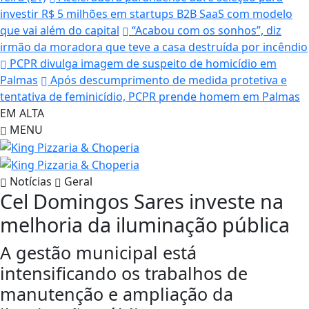
investir R$ 5 milhões em startups B2B SaaS com modelo
que vai além do capital
“Acabou com os sonhos”, diz
irmão da moradora que teve a casa destruída por incêndio
PCPR divulga imagem de suspeito de homicídio em
Palmas
Após descumprimento de medida protetiva e
tentativa de feminicídio, PCPR prende homem em Palmas
EM ALTA
MENU
Notícias
Geral
Cel Domingos Sares investe na
melhoria da iluminação pública
A gestão municipal está
intensificando os trabalhos de
manutenção e ampliação da