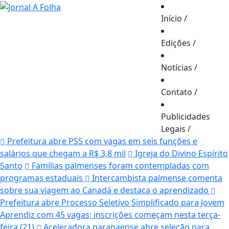
Início
/
Edições
/
Notícias
/
Contato
/
Publicidades
Legais
/
Prefeitura abre PSS com vagas em seis funções e
salários que chegam a R$ 3,8 mil
Igreja do Divino Espírito
Santo
Famílias palmenses foram contempladas com
programas estaduais
Intercambista palmense comenta
sobre sua viagem ao Canadá e destaca o aprendizado
Prefeitura abre Processo Seletivo Simplificado para Jovem
Aprendiz com 45 vagas; inscrições começam nesta terça-
feira (21)
Aceleradora paranaense abre seleção para