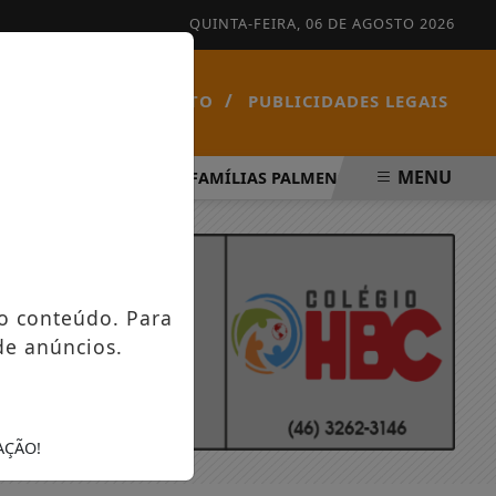
QUINTA-FEIRA, 06 DE AGOSTO 2026
/
/
NOTÍCIAS
CONTATO
PUBLICIDADES LEGAIS
MENU
ÍRITO SANTO
FAMÍLIAS PALMENSES FORAM CONTEMPLA
o conteúdo. Para
de anúncios.
AÇÃO!