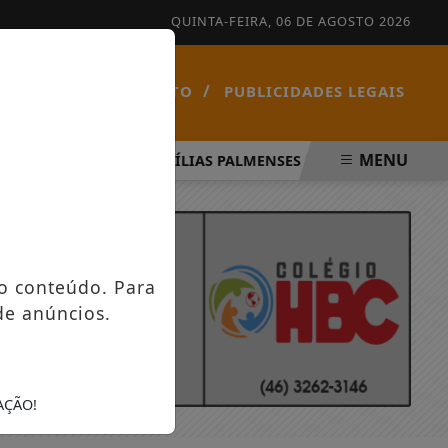
QUINTA-FEIRA, 06 DE AGOSTO 2026
/
/
NOTÍCIAS
CONTATO
PUBLICIDADES LEGAIS
MENU
TO SANTO
FAMÍLIAS PALMENSES FORAM CONTEMPLADAS
o conteúdo. Para
de anúncios.
AÇÃO!