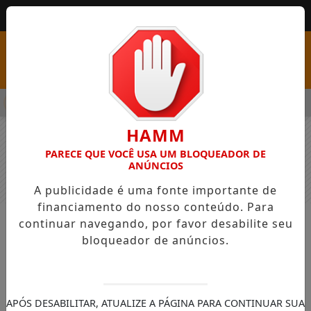
MENU
PSS COM VAGAS EM SEIS FUNÇÕES E SALÁRIOS QUE CHEGAM A R
HAMM
PARECE QUE VOCÊ USA UM BLOQUEADOR DE
ANÚNCIOS
A publicidade é uma fonte importante de
financiamento do nosso conteúdo. Para
continuar navegando, por favor desabilite seu
NOTÍCIAS
GERAL
bloqueador de anúncios.
Chuvas, alagamentos e imóveis
alugados: o que o inquilino precisa
entender em casos de força maior
APÓS DESABILITAR, ATUALIZE A PÁGINA PARA CONTINUAR SUA