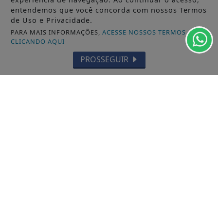
entendemos que você concorda com nossos Termos
de Uso e Privacidade.
PARA MAIS INFORMAÇÕES,
ACESSE NOSSOS TERMOS
CLICANDO AQUI
PROSSEGUIR
20/02/2026
GERAL
Prefeitura de Palmas realizou obras no
Cemitério Municipal II
Objetivo foi readequar o espaço para dar mais
dignidade a comunidade
ACESSAR