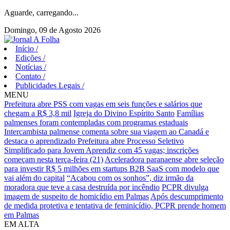
Aguarde, carregando...
Domingo, 09 de Agosto 2026
Início
/
Edições
/
Notícias
/
Contato
/
Publicidades Legais
/
MENU
Prefeitura abre PSS com vagas em seis funções e salários que
chegam a R$ 3,8 mil
Igreja do Divino Espírito Santo
Famílias
palmenses foram contempladas com programas estaduais
Intercambista palmense comenta sobre sua viagem ao Canadá e
destaca o aprendizado
Prefeitura abre Processo Seletivo
Simplificado para Jovem Aprendiz com 45 vagas; inscrições
começam nesta terça-feira (21)
Aceleradora paranaense abre seleção
para investir R$ 5 milhões em startups B2B SaaS com modelo que
vai além do capital
“Acabou com os sonhos”, diz irmão da
moradora que teve a casa destruída por incêndio
PCPR divulga
imagem de suspeito de homicídio em Palmas
Após descumprimento
de medida protetiva e tentativa de feminicídio, PCPR prende homem
em Palmas
EM ALTA