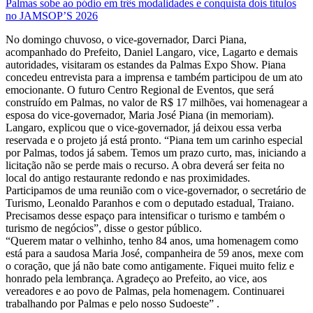
Palmas sobe ao pódio em três modalidades e conquista dois títulos
no JAMSOP’S 2026
No domingo chuvoso, o vice-governador, Darci Piana,
acompanhado do Prefeito, Daniel Langaro, vice, Lagarto e demais
autoridades, visitaram os estandes da Palmas Expo Show. Piana
concedeu entrevista para a imprensa e também participou de um ato
emocionante. O futuro Centro Regional de Eventos, que será
construído em Palmas, no valor de R$ 17 milhões, vai homenagear a
esposa do vice-governador, Maria José Piana (in memoriam).
Langaro, explicou que o vice-governador, já deixou essa verba
reservada e o projeto já está pronto. “Piana tem um carinho especial
por Palmas, todos já sabem. Temos um prazo curto, mas, iniciando a
licitação não se perde mais o recurso. A obra deverá ser feita no
local do antigo restaurante redondo e nas proximidades.
Participamos de uma reunião com o vice-governador, o secretário de
Turismo, Leonaldo Paranhos e com o deputado estadual, Traiano.
Precisamos desse espaço para intensificar o turismo e também o
turismo de negócios”, disse o gestor público.
“Querem matar o velhinho, tenho 84 anos, uma homenagem como
está para a saudosa Maria José, companheira de 59 anos, mexe com
o coração, que já não bate como antigamente. Fiquei muito feliz e
honrado pela lembrança. Agradeço ao Prefeito, ao vice, aos
vereadores e ao povo de Palmas, pela homenagem. Continuarei
trabalhando por Palmas e pelo nosso Sudoeste” .