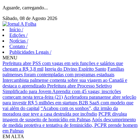
Aguarde, carregando...
Sábado, 08 de Agosto 2026
Início
/
Edições
/
Notícias
/
Contato
/
Publicidades Legais
/
MENU
Prefeitura abre PSS com vagas em seis funções e salários que
chegam a R$ 3,8 mil
Igreja do Divino Espírito Santo
Famílias
palmenses foram contempladas com programas estaduais
Intercambista palmense comenta sobre sua viagem ao Canadá e
destaca o aprendizado
Prefeitura abre Processo Seletivo
Simplificado para Jovem Aprendiz com 45 vagas; inscrições
começam nesta terça-feira (21)
Aceleradora paranaense abre seleção
para investir R$ 5 milhões em startups B2B SaaS com modelo que
vai além do capital
“Acabou com os sonhos”, diz irmão da
moradora que teve a casa destruída por incêndio
PCPR divulga
imagem de suspeito de homicídio em Palmas
Após descumprimento
de medida protetiva e tentativa de feminicídio, PCPR prende homem
em Palmas
EM ALTA