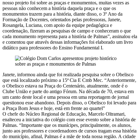
nosso projeto foi sobre as praças e monumentos, muitas vezes as
pessoas não conhecem a história daquela praça e o que os
monumentos trazem para a história, diante disso, o 3º Ano da
Formação de Docentes, orientados pelas professoras, Janete,
Rosangela, Luciana, com apoio da equipe pedagógica e
coordenação, fizeram as pesquisas de campo e conheceram o que
cada monumento representa para a história de Palmas”, assinalou ela
e comentou que através dessas informações foi elaborado um livro
didático para professores do Ensino Fundamental I.
Janete, informou ainda que foi realizada pesquisa sobre o Obelisco
que está localizado próximo a 15ª Cia E Cmb Mec. “Anteriormente,
o Obelisco estava na Praça do Centenário, atualmente, onde é o
Clube União e parte do antigo Fórum. Na década de 70, estava em
um canto deste local e uma pessoa em uma reportagem de jornal
questionou esse abandono. Depois disso, o Obelisco foi levado para
a Praça Bom Jesus e hoje, está em frente ao quartel”
O chefe do Núcleo Regional de Educação, Marcelo Oltramari,
enalteceu a iniciativa do colégio com esse evento sobre a história de
Palmas. “Importante que os munícipes, principalmente, os alunos,
junto aos professores e coordenadores de cursos tragam essa história
do município, afinal, Palmas é a mãe de toda nossa região. A cidade