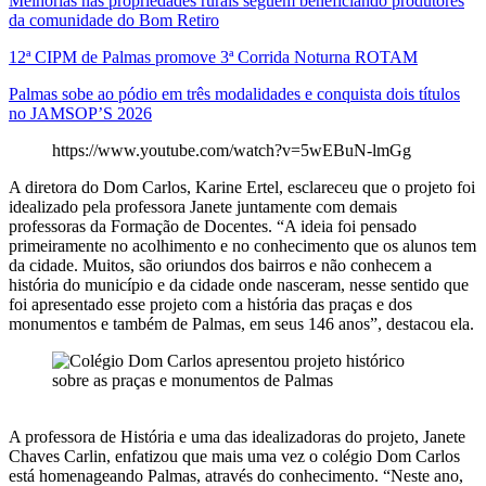
Melhorias nas propriedades rurais seguem beneficiando produtores
da comunidade do Bom Retiro
12ª CIPM de Palmas promove 3ª Corrida Noturna ROTAM
Palmas sobe ao pódio em três modalidades e conquista dois títulos
no JAMSOP’S 2026
https://www.youtube.com/watch?v=5wEBuN-lmGg
A diretora do Dom Carlos, Karine Ertel, esclareceu que o projeto foi
idealizado pela professora Janete juntamente com demais
professoras da Formação de Docentes. “A ideia foi pensado
primeiramente no acolhimento e no conhecimento que os alunos tem
da cidade. Muitos, são oriundos dos bairros e não conhecem a
história do município e da cidade onde nasceram, nesse sentido que
foi apresentado esse projeto com a história das praças e dos
monumentos e também de Palmas, em seus 146 anos”, destacou ela.
A professora de História e uma das idealizadoras do projeto, Janete
Chaves Carlin, enfatizou que mais uma vez o colégio Dom Carlos
está homenageando Palmas, através do conhecimento. “Neste ano,