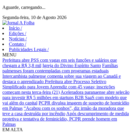
Aguarde, carregando...
Segunda-feira, 10 de Agosto 2026
Início
/
Edições
/
Notícias
/
Contato
/
Publicidades Legais
/
MENU
Prefeitura abre PSS com vagas em seis funções e salários que
chegam a R$ 3,8 mil
Igreja do Divino Espírito Santo
Famílias
palmenses foram contempladas com programas estaduais
Intercambista palmense comenta sobre sua viagem ao Canadá e
destaca o aprendizado
Prefeitura abre Processo Seletivo
Simplificado para Jovem Aprendiz com 45 vagas; inscrições
começam nesta terça-feira (21)
Aceleradora paranaense abre seleção
para investir R$ 5 milhões em startups B2B SaaS com modelo que
vai além do capital
PCPR divulga imagem de suspeito de homicídio
em Palmas
“Acabou com os sonhos”, diz irmão da moradora que
teve a casa destruída por incêndio
Após descumprimento de medida
protetiva e tentativa de feminicídio, PCPR prende homem em
Palmas
EM ALTA