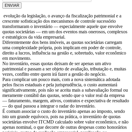
ENVIAR
evolução da legislação, o avanço da fiscalização patrimonial e a
crescente sofisticação dos mecanismos de controle sucessório
transformaram o inventário — especialmente aquele que envolve
quotas societárias — em um dos eventos mais onerosos, complexos
e estratégicos da vida empresarial.
Diferentemente dos bens imóveis, as quotas societárias carregam
uma complexidade própria, pois implicam em poder de controle,
direito a lucros, influência na gestão e, sobretudo, valor econômico
em movimento.
No inventário, essas quotas deixam de ser apenas um ativo
patrimonial e passam a ser objeto de avaliação, tributação e, muitas
vezes, conflito entre quem irá fazer a gestão do negócio.
Para complicar um pouco mais, com a nova sistemática adotada
pelos fiscos estaduais e pela jurisprudência, o custo aumentará
significativamente, pois não se aceita mais a subavaliação formal ou
meramente contábil das quotas, sendo que o valor real da empresa
— faturamento, margem, ativos, contratos e expectativa de resultado
— do qual passou a integrar o radar do inventário.
É comum associar o custo do inventário apenas ao imposto, sendo
isto um grande equívoco, pois na prática, o inventário de quotas
societárias envolve ITCMD calculado sobre valor econômico, e não
apenas nominal, o que decorre de outras despesas como honorários