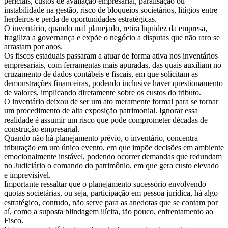
periciais, custos de avaliação empresarial, paralisação ou
instabilidade na gestão, risco de bloqueios societários, litígios entre
herdeiros e perda de oportunidades estratégicas.
O inventário, quando mal planejado, retira liquidez da empresa,
fragiliza a governança e expõe o negócio a disputas que não raro se
arrastam por anos.
Os fiscos estaduais passaram a atuar de forma ativa nos inventários
empresariais, com ferramentas mais apuradas, das quais auxiliam no
cruzamento de dados contábeis e fiscais, em que solicitam as
demonstrações financeiras, podendo inclusive haver questionamento
de valores, implicando diretamente sobre os custos do tributo.
O inventário deixou de ser um ato meramente formal para se tornar
um procedimento de alta exposição patrimonial. Ignorar essa
realidade é assumir um risco que pode comprometer décadas de
construção empresarial.
Quando não há planejamento prévio, o inventário, concentra
tributação em um único evento, em que impõe decisões em ambiente
emocionalmente instável, podendo ocorrer demandas que redundam
no Judiciário o comando do patrimônio, em que gera custo elevado
e imprevisível.
Importante ressaltar que o planejamento sucessório envolvendo
quotas societárias, ou seja, participação em pessoa jurídica, há algo
estratégico, contudo, não serve para as anedotas que se contam por
aí, como a suposta blindagem ilícita, tão pouco, enfrentamento ao
Fisco.