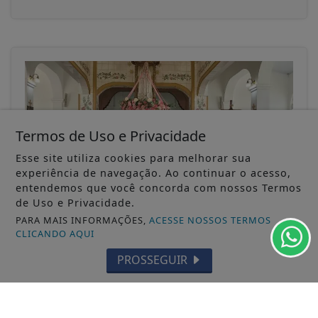
Termos de Uso e Privacidade
Esse site utiliza cookies para melhorar sua
experiência de navegação. Ao continuar o acesso,
entendemos que você concorda com nossos Termos
de Uso e Privacidade.
PARA MAIS INFORMAÇÕES,
ACESSE NOSSOS TERMOS
14/05/2025
GERAL
CLICANDO AQUI
O Bispo diocesano, padres e diáconos
PROSSEGUIR
celebraram o dia dos Ministros
Ordenados
A programação iniciou às 8h, com o café no
Seminário, na sequência, no Santuário...