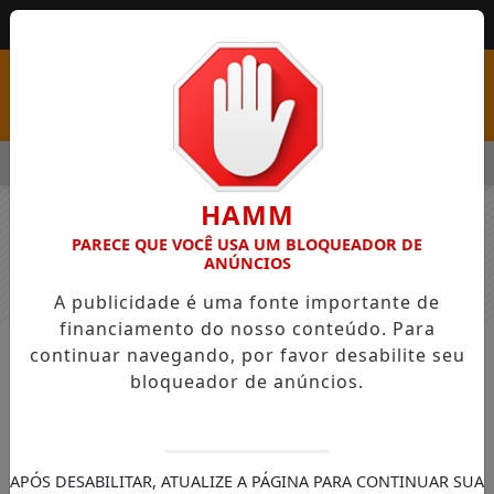
MENU
COM VAGAS EM SEIS FUNÇÕES E SALÁRIOS QUE CHEGAM A R$ 3
HAMM
PARECE QUE VOCÊ USA UM BLOQUEADOR DE
ANÚNCIOS
A publicidade é uma fonte importante de
financiamento do nosso conteúdo. Para
continuar navegando, por favor desabilite seu
NOTÍCIAS
GERAL
bloqueador de anúncios.
Concurso para Polícia Militar e
Bombeiros do Paraná tem
inscrições prorrogadas até 19 de
APÓS DESABILITAR, ATUALIZE A PÁGINA PARA CONTINUAR SUA
maio