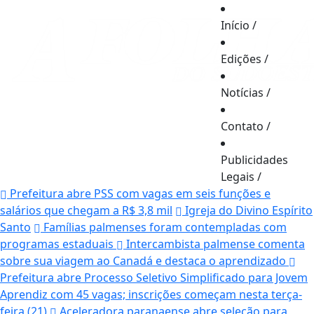
Início
/
Edições
/
Notícias
/
Contato
/
Publicidades
Legais
/
Prefeitura abre PSS com vagas em seis funções e
salários que chegam a R$ 3,8 mil
Igreja do Divino Espírito
Santo
Famílias palmenses foram contempladas com
programas estaduais
Intercambista palmense comenta
sobre sua viagem ao Canadá e destaca o aprendizado
Prefeitura abre Processo Seletivo Simplificado para Jovem
Aprendiz com 45 vagas; inscrições começam nesta terça-
feira (21)
Aceleradora paranaense abre seleção para