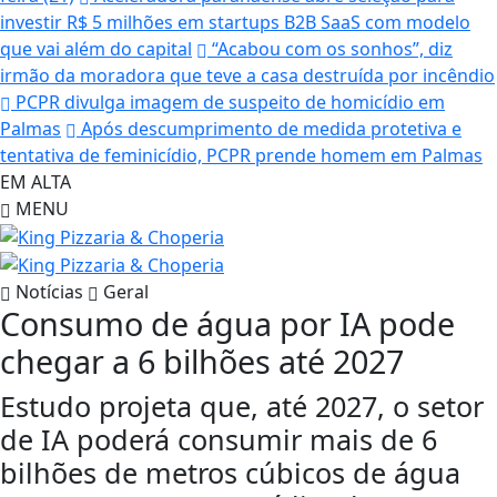
investir R$ 5 milhões em startups B2B SaaS com modelo
que vai além do capital
“Acabou com os sonhos”, diz
irmão da moradora que teve a casa destruída por incêndio
PCPR divulga imagem de suspeito de homicídio em
Palmas
Após descumprimento de medida protetiva e
tentativa de feminicídio, PCPR prende homem em Palmas
EM ALTA
MENU
Notícias
Geral
Consumo de água por IA pode
chegar a 6 bilhões até 2027
Estudo projeta que, até 2027, o setor
de IA poderá consumir mais de 6
bilhões de metros cúbicos de água