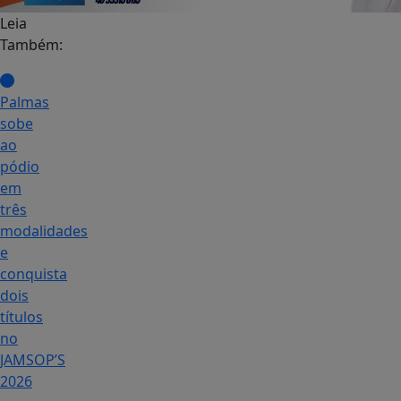
Leia
Também:
Palmas
sobe
ao
pódio
em
três
modalidades
e
conquista
dois
títulos
no
JAMSOP’S
2026