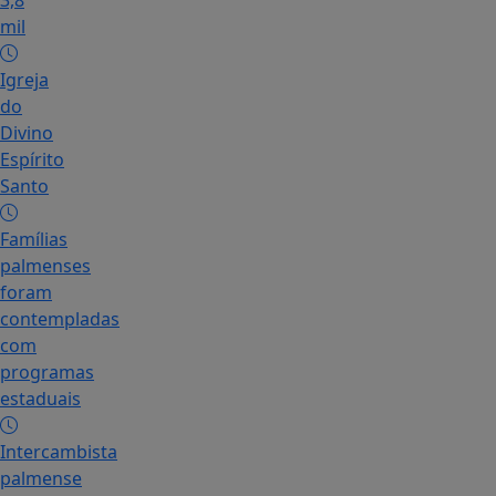
3,8
mil
Igreja
do
Divino
Espírito
Santo
Famílias
palmenses
foram
contempladas
com
programas
estaduais
Intercambista
palmense