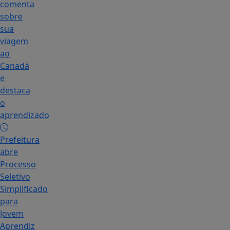
comenta
sobre
sua
viagem
ao
Canadá
e
destaca
o
aprendizado
Prefeitura
abre
Processo
Seletivo
Simplificado
para
Jovem
Aprendiz