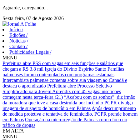
Aguarde, carregando...
Sexta-feira, 07 de Agosto 2026
Início
/
Edições
/
Notícias
/
Contato
/
Publicidades Legais
/
MENU
Prefeitura abre PSS com vagas em seis funções e salários que
chegam a R$ 3,8 mil
Igreja do Divino Espírito Santo
Famílias
palmenses foram contempladas com programas estaduais
Intercambista palmense comenta sobre sua viagem ao Canadá e
destaca o aprendizado
Prefeitura abre Processo Seletivo
Simplificado para Jovem Aprendiz com 45 vagas; inscrições
começam nesta terça-feira (21)
“Acabou com os sonhos”, diz irmão
da moradora que teve a casa destruída por incêndio
PCPR divulga
imagem de suspeito de homicídio em Palmas
Após descumprimento
de medida protetiva e tentativa de feminicídio, PCPR prende homem
em Palmas
Operação na microrregião de Palmas com o foco no
tráfico de drogas
EM ALTA
MENU