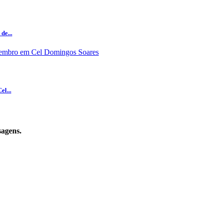
de...
el...
sagens.