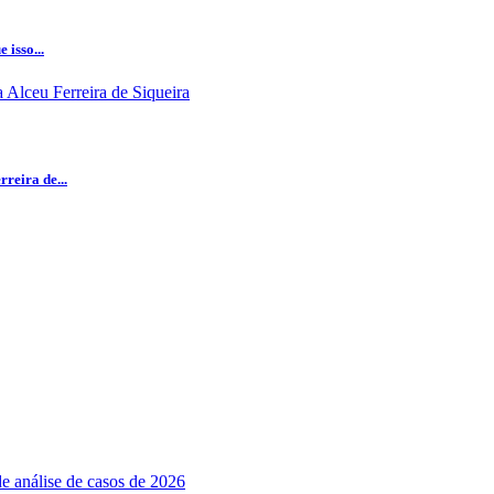
isso...
reira de...