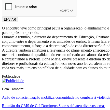
ENVIAR
O encontro teve como principal pauta a organização, o alinhamento e 
para o próximo período.
Durante a reunião, a diretora do departamento de Educação, Cristiane
conjunto entre o departamento e as unidades de ensino. Em sua fala, 
comprometimento, a força e a determinação de cada diretor serão fun
A diretora também enfatizou a relevância do planejamento antecipado,
melhoria contínua da qualidade do ensino ofertado aos alunos da rede
Representando a Prefeita Dona Maria, esteve presente a diretora do 
diretores e profissionais da educação neste novo ano letivo, além de
cada vez mais, um ensino público de qualidade para os alunos do mun
Publicidade
Leia Também:
Ação de conscientização mobiliza comunidade no combate à violênci
Reunião do CMS de Cel Domingos Soares debateu diversos temas