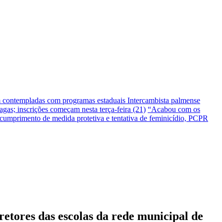
m contempladas com programas estaduais
Intercambista palmense
gas; inscrições começam nesta terça-feira (21)
“Acabou com os
umprimento de medida protetiva e tentativa de feminicídio, PCPR
tores das escolas da rede municipal de