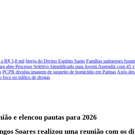
 a R$ 3,8 mil
Igreja do Divino Espírito Santo
Famílias palmenses fora
tura abre Processo Seletivo Simplificado para Jovem Aprendiz com 45 va
o
PCPR divulga imagem de suspeito de homicídio em Palmas
Após desc
 foco no tráfico de drogas
ão e elencou pautas para 2026
os Soares realizou uma reunião com os dire