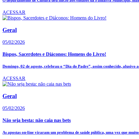
O departamento de Cultura deu início aos ensaios da Fanfarra Municipal, mar
ACESSAR
Geral
05/02/2026
Bispos, Sacerdotes e Diáconos: Homens do Livro!
Domingo, 02 de agosto, celebrau o “Dia do Padre”, assim conhecido, alusivo ao
ACESSAR
Geral
05/02/2026
Não seja besta: não caia nas bets
As apostas on-line viraram um problema de saúde pública, uma vez que muitos