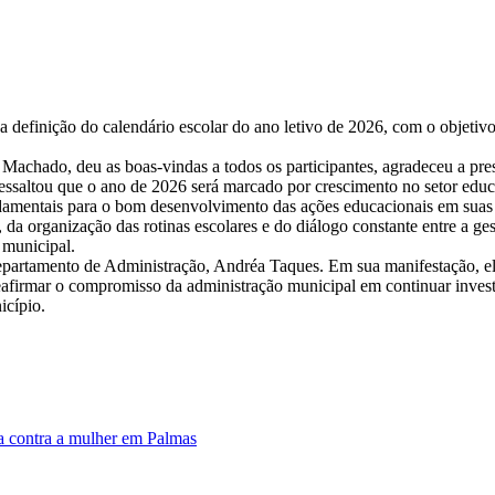
a definição do calendário escolar do ano letivo de 2026, com o objeti
 Machado, deu as boas-vindas a todos os participantes, agradeceu a pres
ressaltou que o ano de 2026 será marcado por crescimento no setor educ
damentais para o bom desenvolvimento das ações educacionais em suas r
 da organização das rotinas escolares e do diálogo constante entre a g
 municipal.
departamento de Administração, Andréa Taques. Em sua manifestação, el
 reafirmar o compromisso da administração municipal em continuar inves
icípio.
a contra a mulher em Palmas