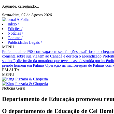
Aguarde, carregando...
Sexta-feira, 07 de Agosto 2026
Início
/
Edições
/
Notícias
/
Contato
/
Publicidades Legais
/
MENU
Prefeitura abre PSS com vagas em seis funções e salários que chegam
comenta sobre sua viagem ao Canadá e destaca o aprendizado
Prefei
sonhos”, diz irmão da moradora que teve a casa destruída por incêndi
prende homem em Palmas
Operação na microrregião de Palmas com o
EM ALTA
MENU
Notícias
Geral
Departamento de Educação promoveu reuni
O departamento de Educação de Cel Doming