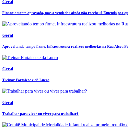
Geral
Financiamento aprovado, mas o vendedor ainda não recebeu? Entenda por que 
Geral
Aproveitando tempo firme, Infraestrutura realizou melhorias na Rua Alceu Fer
Geral
Treinar Fortalece e dá Lucro
Geral
Trabalhar para viver ou viver para trabalhar?