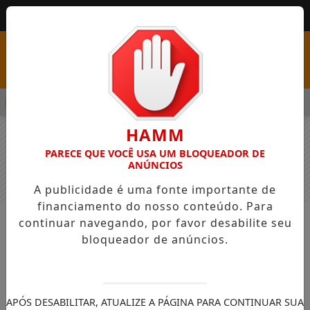
MENU
PSS COM VAGAS EM SEIS FUNÇÕES E SALÁRIOS QUE CHEGAM A 
HAMM
PARECE QUE VOCÊ USA UM BLOQUEADOR DE
ANÚNCIOS
A publicidade é uma fonte importante de
financiamento do nosso conteúdo. Para
continuar navegando, por favor desabilite seu
NOTÍCIAS
GERAL
bloqueador de anúncios.
Deputada Mabel Canto (PP) destaca
pioneirismo da Assembleia ao
conquistar selo nacional de
APÓS DESABILITAR, ATUALIZE A PÁGINA PARA CONTINUAR SUA
enfrentamento à violência contra