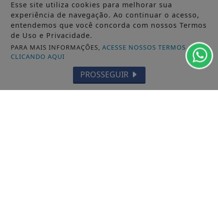
Esse site utiliza cookies para melhorar sua
experiência de navegação. Ao continuar o acesso,
entendemos que você concorda com nossos Termos
de Uso e Privacidade.
PARA MAIS INFORMAÇÕES,
ACESSE NOSSOS TERMOS
CLICANDO AQUI
PROSSEGUIR
19/11/2025
GERAL
Aliança fechada: Rafael Greca será vice
de Sandro Alex para disputa ao Governo
do...
PSD e MDB fecharam uma aliança e o ex-prefeito
de Curitiba Rafael Greca será o...
ACESSAR