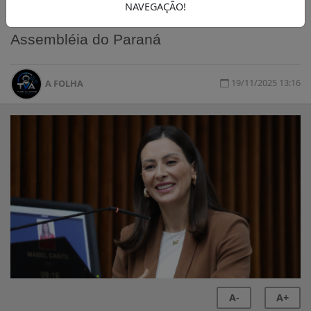
NAVEGAÇÃO!
mulheres
Assembléia do Paraná
19/11/2025 13:16
A FOLHA
A-
A+