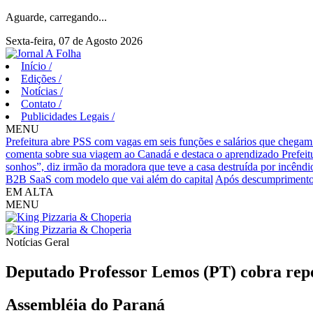
Aguarde, carregando...
Sexta-feira, 07 de Agosto 2026
Início
/
Edições
/
Notícias
/
Contato
/
Publicidades Legais
/
MENU
Prefeitura abre PSS com vagas em seis funções e salários que chegam
comenta sobre sua viagem ao Canadá e destaca o aprendizado
Prefei
sonhos”, diz irmão da moradora que teve a casa destruída por incêndi
B2B SaaS com modelo que vai além do capital
Após descumprimento 
EM ALTA
MENU
Notícias
Geral
Deputado Professor Lemos (PT) cobra repos
Assembléia do Paraná