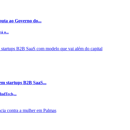
puta ao Governo do...
á o...
em startups B2B SaaS...
ndTech,...