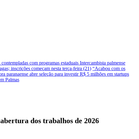
m contempladas com programas estaduais
Intercambista palmense
gas; inscrições começam nesta terça-feira (21)
“Acabou com os
ra paranaense abre seleção para investir R$ 5 milhões em startups
 em Palmas
 abertura dos trabalhos de 2026