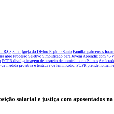
 a R$ 3,8 mil
Igreja do Divino Espírito Santo
Famílias palmenses fora
tura abre Processo Seletivo Simplificado para Jovem Aprendiz com 45 va
o
PCPR divulga imagem de suspeito de homicídio em Palmas
Acelerado
de medida protetiva e tentativa de feminicídio, PCPR prende homem
ição salarial e justiça com aposentados na