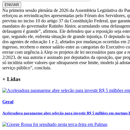
ENVIAR
Na primeira sessão plenária de 2026 da Assembleia Legislativa do Pa
reforçou as reivindicações apresentadas pelo Fórum dos Servidores, que
prevista no inciso 10 do artigo 37 da Constituição Federal, que gar
mandatos do governador Ratinho Júnior, acumulando uma defasagem que 
defasagem é grande”, afirmou. Ele defendeu que a reposição seja esten
que, segundo ele, enfrenta situação de grande injustiça. O deputado t
dos agentes de educação 1 e 2, afetados por mudanças ocorridas em 20
ingresso, recebem o menor salário entre as categorias do Executivo 
enviar com urgência à Alep os projetos de lei necessários para que a 
2/2023, de sua autoria e assinado por deputados da oposição, que pro
só incidiria sobre valores que ultrapassem esse limite, modelo já ad
serviço público”, concluiu.
+ Lidas
Geral
Aceleradora paranaense abre seleção para investir R$ 5 milhões em startups 