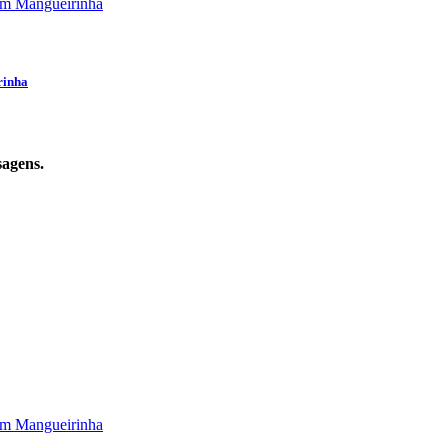
rinha
sagens.