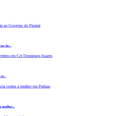
no do...
el...
 mulher...