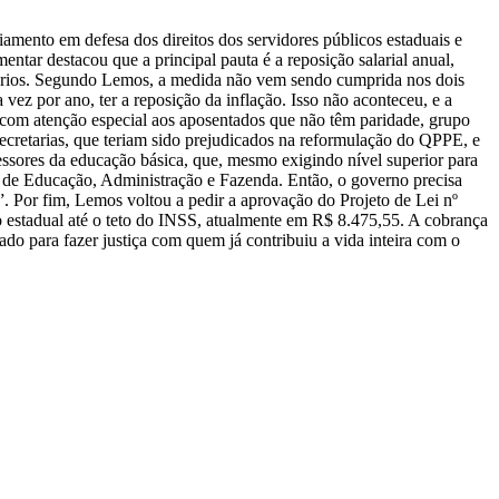
amento em defesa dos direitos dos servidores públicos estaduais e
entar destacou que a principal pauta é a reposição salarial anual,
salários. Segundo Lemos, a medida não vem sendo cumprida nos dois
z por ano, ter a reposição da inflação. Isso não aconteceu, e a
s, com atenção especial aos aposentados que não têm paridade, grupo
secretarias, que teriam sido prejudicados na reformulação do QPPE, e
essores da educação básica, que, mesmo exigindo nível superior para
as de Educação, Administração e Fazenda. Então, o governo precisa
a”. Por fim, Lemos voltou a pedir a aprovação do Projeto de Lei nº
o estadual até o teto do INSS, atualmente em R$ 8.475,55. A cobrança
do para fazer justiça com quem já contribuiu a vida inteira com o