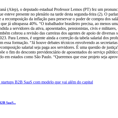
raná (Alep), o deputado estadual Professor Lemos (PT) fez um pronunci
 esteve presente no plenário na tarde desta segunda-feira (2). O parlam
ante a recomposição da inflação para preservar o poder de compra dos 
já ultrapassa 40%. “O trabalhador brasileiro precisa, ao menos uma ve
dida a servidores da ativa, aposentados, pensionistas, civis e militare
ambém cobrou a revisão das carreiras dos agentes de apoio de diversas 
23. Para Lemos, é urgente ainda a correção da tabela salarial dos prof
com essa formação. “Já houve debates técnicos envolvendo as secretari
recomposição salarial seja paga aos servidores. É uma questão de justiç
põe o fim do desconto previdenciário de aposentados do serviço públic
otado em estados como São Paulo. “Queremos que esse projeto seja aprova
B2B SaaS...