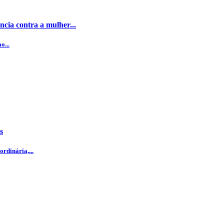
cia contra a mulher...
o...
s
rdinária,...