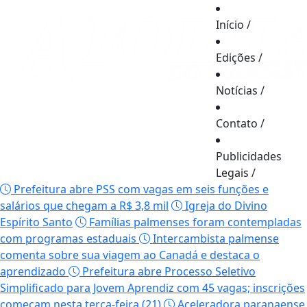
Início
/
Edições
/
Notícias
/
Contato
/
Publicidades
Legais
/
Prefeitura abre PSS com vagas em seis funções e
salários que chegam a R$ 3,8 mil
Igreja do Divino
Espírito Santo
Famílias palmenses foram contempladas
com programas estaduais
Intercambista palmense
comenta sobre sua viagem ao Canadá e destaca o
aprendizado
Prefeitura abre Processo Seletivo
Simplificado para Jovem Aprendiz com 45 vagas; inscrições
começam nesta terça-feira (21)
Aceleradora paranaense