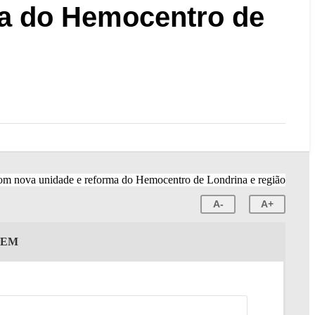
ma do Hemocentro de
A-
A+
GEM