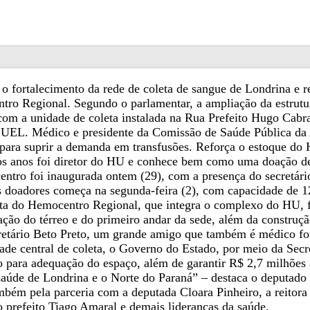
o fortalecimento da rede de coleta de sangue de Londrina e 
ro Regional. Segundo o parlamentar, a ampliação da estrutura
r com a unidade de coleta instalada na Rua Prefeito Hugo Ca
 UEL. Médico e presidente da Comissão de Saúde Pública da A
 para suprir a demanda em transfusões. Reforça o estoque do 
itos anos foi diretor do HU e conhece bem como uma doação d
ntro foi inaugurada ontem (29), com a presença do secretári
s doadores começa na segunda-feira (2), com capacidade de 12
eta do Hemocentro Regional, que integra o complexo do HU, f
ação do térreo e do primeiro andar da sede, além da construç
ecretário Beto Preto, um grande amigo que também é médico f
dade central de coleta, o Governo do Estado, por meio da Sec
 para adequação do espaço, além de garantir R$ 2,7 milhões 
saúde de Londrina e o Norte do Paraná” – destaca o deputado T
ambém pela parceria com a deputada Cloara Pinheiro, a reito
 prefeito Tiago Amaral e demais lideranças da saúde.