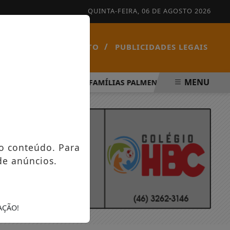
QUINTA-FEIRA, 06 DE AGOSTO 2026
/
/
NOTÍCIAS
CONTATO
PUBLICIDADES LEGAIS
MENU
PÍRITO SANTO
FAMÍLIAS PALMENSES FORAM CONTEMPLA
o conteúdo. Para
de anúncios.
AÇÃO!