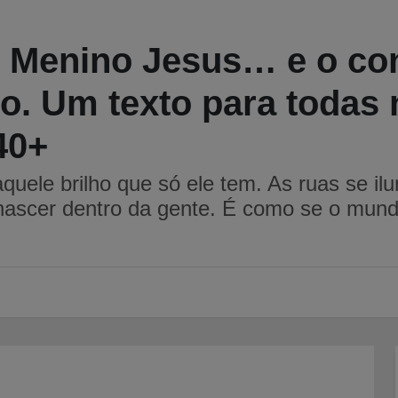
Menino Jesus… e o conv
o. Um texto para todas 
40+
uele brilho que só ele tem. As ruas se i
ascer dentro da gente. É como se o mundo