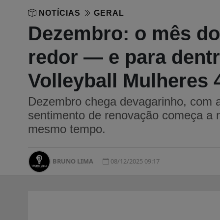
NOTÍCIAS
GERAL
Dezembro: o mês do 
redor — e para dentr
Volleyball Mulheres 
Dezembro chega devagarinho, com aq
sentimento de renovação começa a n
mesmo tempo.
BRUNO LIMA
08/12/2025 09:17