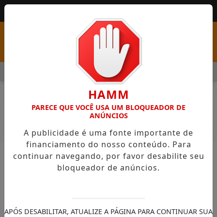
MENU
S COM VAGAS EM SEIS FUNÇÕES E SALÁRIOS QUE CHEGAM A R$
HAMM
PARECE QUE VOCÊ USA UM BLOQUEADOR DE
ANÚNCIOS
A publicidade é uma fonte importante de
financiamento do nosso conteúdo. Para
continuar navegando, por favor desabilite seu
NOTÍCIAS
GERAL
bloqueador de anúncios.
Diretor do departamento da Cultura
de Palmas foi exonerado, Prefeito
explica o motivo
APÓS DESABILITAR, ATUALIZE A PÁGINA PARA CONTINUAR SUA