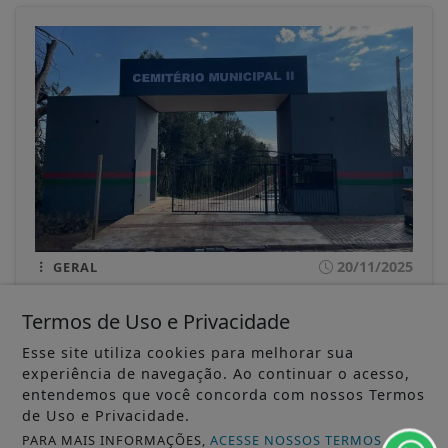
20/11/2025
GERAL
Prefeitura de Palmas realizou obras no
Cemitério Municipal II
Termos de Uso e Privacidade
Objetivo foi readequar o espaço para dar mais
Esse site utiliza cookies para melhorar sua
dignidade a comunidade
experiência de navegação. Ao continuar o acesso,
entendemos que você concorda com nossos Termos
ACESSAR
de Uso e Privacidade.
PARA MAIS INFORMAÇÕES,
ACESSE NOSSOS TERMOS