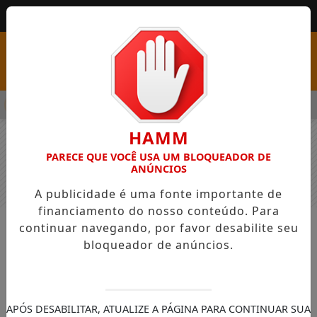
MENU
PSS COM VAGAS EM SEIS FUNÇÕES E SALÁRIOS QUE CHEGAM A R
HAMM
PARECE QUE VOCÊ USA UM BLOQUEADOR DE
ANÚNCIOS
A publicidade é uma fonte importante de
financiamento do nosso conteúdo. Para
continuar navegando, por favor desabilite seu
NOTÍCIAS
GERAL
bloqueador de anúncios.
Diretor do departamento de
Agricultura participou de reunião
com o Presidente da FPA
APÓS DESABILITAR, ATUALIZE A PÁGINA PARA CONTINUAR SUA