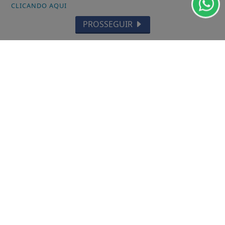
CLICANDO AQUI
PROSSEGUIR
20/11/2025
GERAL
Volume de lixo descartado
incorretamente em Palmas é alarmante
Os responsáveis pela limpeza pedem a
colaboração da comunidade