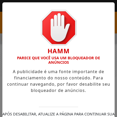
MENU
S COM VAGAS EM SEIS FUNÇÕES E SALÁRIOS QUE CHEGAM A R$
HAMM
PARECE QUE VOCÊ USA UM BLOQUEADOR DE
ANÚNCIOS
A publicidade é uma fonte importante de
financiamento do nosso conteúdo. Para
continuar navegando, por favor desabilite seu
NOTÍCIAS
GERAL
bloqueador de anúncios.
Em Palmas, na Conferência foi
discutido o tema “As Mulheres, os
Territórios e as Cidades”
APÓS DESABILITAR, ATUALIZE A PÁGINA PARA CONTINUAR SUA