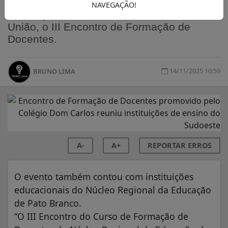
NAVEGAÇÃO!
O Colégio Dom Carlos, realizou no Clube
União, o III Encontro de Formação de
Docentes.
14/11/2025 10:59
BRUNO LIMA
A-
A+
REPORTAR ERROS
O evento também contou com instituições
educacionais do Núcleo Regional da Educação
de Pato Branco.
“O III Encontro do Curso de Formação de