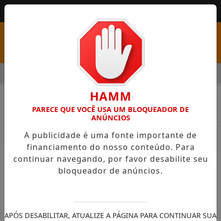
MENU
OM VAGAS EM SEIS FUNÇÕES E SALÁRIOS QUE CHEGAM A R$ 3,
HAMM
PARECE QUE VOCÊ USA UM BLOQUEADOR DE
ANÚNCIOS
A publicidade é uma fonte importante de
financiamento do nosso conteúdo. Para
continuar navegando, por favor desabilite seu
NOTÍCIAS
GERAL
bloqueador de anúncios.
Encontro de Formação de Docentes
promovido pelo Colégio Dom
Carlos reuniu instituições de ensino
APÓS DESABILITAR, ATUALIZE A PÁGINA PARA CONTINUAR SUA
do Sudoeste