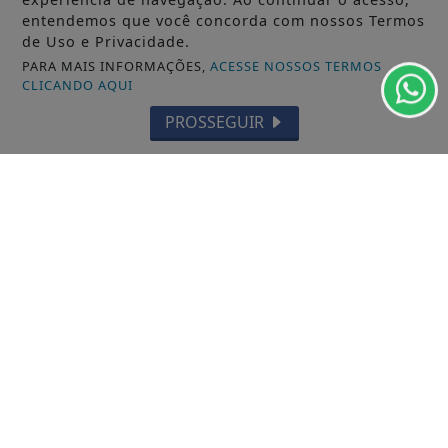
entendemos que você concorda com nossos Termos
ACESSAR
de Uso e Privacidade.
PARA MAIS INFORMAÇÕES,
ACESSE NOSSOS TERMOS
CLICANDO AQUI
PROSSEGUIR
14/11/2025
GERAL
Treinar Fortalece e dá Lucro
Eu entendo que a motivação do ser humano é
justamente aquela que o faz buscar um...