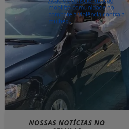
Ação de conscientização
mobiliza comunidade no
combate à violência contra a
mulher...
NOSSAS NOTÍCIAS
NO