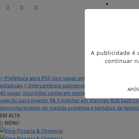
Início
/
Edições
/
Notícias
/
A publicidade é
Contato
/
continuar n
Publicidades 
Prefeitura abre PSS com vagas em seis funções e salário
estaduais
Intercambista palmense comenta sobre sua vi
APÓS
45 vagas; inscrições começam nesta terça-feira (21)
“Acab
seleção para investir R$ 5 milhões em startups B2B SaaS c
descumprimento de medida protetiva e tentativa de femi
EM ALTA
MENU