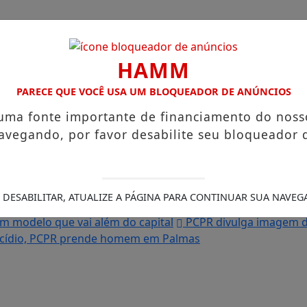
HAMM
PARECE QUE VOCÊ USA UM BLOQUEADOR DE ANÚNCIOS
 uma fonte importante de financiamento do noss
avegando, por favor desabilite seu bloqueador 
Legais
/
s que chegam a R$ 3,8 mil
Igreja do Divino Espírito Santo
agem ao Canadá e destaca o aprendizado
Prefeitura abre
 DESABILITAR, ATUALIZE A PÁGINA PARA CONTINUAR SUA NAVEG
ou com os sonhos”, diz irmão da moradora que teve a casa
om modelo que vai além do capital
PCPR divulga imagem d
nicídio, PCPR prende homem em Palmas