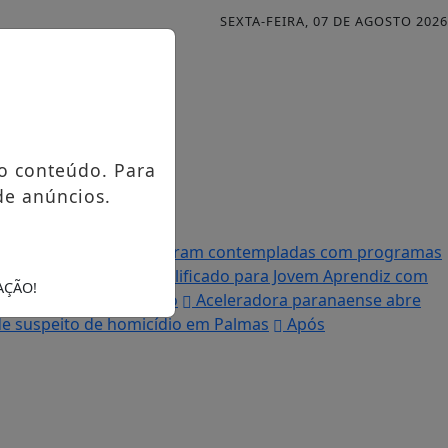
SEXTA-FEIRA, 07 DE AGOSTO 2026
o conteúdo. Para
de anúncios.
Famílias palmenses foram contempladas com programas
 Processo Seletivo Simplificado para Jovem Aprendiz com
AÇÃO!
 destruída por incêndio
Aceleradora paranaense abre
e suspeito de homicídio em Palmas
Após