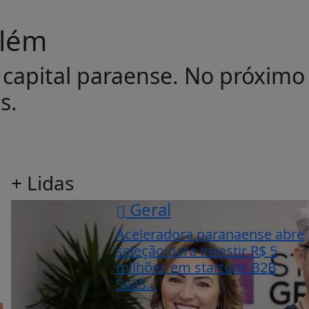
elém
 capital paraense. No próximo
s.
+ Lidas
Geral
Aceleradora paranaense abre
seleção para investir R$ 5
milhões em startups B2B
SaaS...