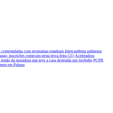
m contempladas com programas estaduais
Intercambista palmense
gas; inscrições começam nesta terça-feira (21)
Aceleradora
irmão da moradora que teve a casa destruída por incêndio
PCPR
homem em Palmas