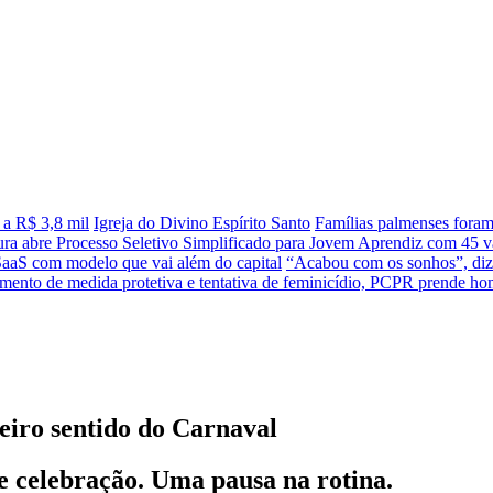
 a R$ 3,8 mil
Igreja do Divino Espírito Santo
Famílias palmenses fora
tura abre Processo Seletivo Simplificado para Jovem Aprendiz com 45 va
SaaS com modelo que vai além do capital
“Acabou com os sonhos”, diz 
ento de medida protetiva e tentativa de feminicídio, PCPR prende 
deiro sentido do Carnaval
e celebração. Uma pausa na rotina.