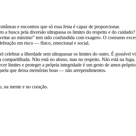
pontâneas e encontros que só essa festa é capaz de proporcionar.
to a busca pela diversão ultrapassa os limites do respeito e do cuidado?
roveitar ao máximo” tem sido confundida com exagero. O consumo exces
ebração em risco — físico, emocional e social.
l celebrar a liberdade sem ultrapassar os limites do outro. É possível 
ia compartilhada. Não está no abuso, mas no respeito. Não está na fuga,
er limites e proteger a própria integridade é um gesto de amor-próprio
aquela que deixa memórias boas — não arrependimentos.
po, na mente e no coração.