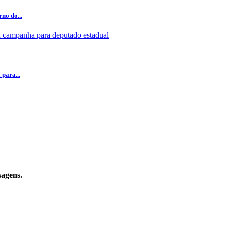
no do...
para...
sagens.