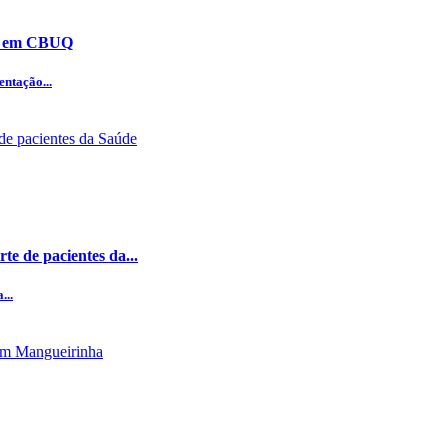
ão em CBUQ
ntação...
te de pacientes da...
...