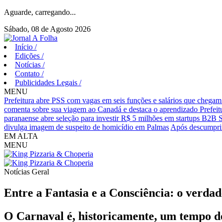
Aguarde, carregando...
Sábado, 08 de Agosto 2026
Início
/
Edições
/
Notícias
/
Contato
/
Publicidades Legais
/
MENU
Prefeitura abre PSS com vagas em seis funções e salários que chegam
comenta sobre sua viagem ao Canadá e destaca o aprendizado
Prefei
paranaense abre seleção para investir R$ 5 milhões em startups B2B 
divulga imagem de suspeito de homicídio em Palmas
Após descumprim
EM ALTA
MENU
Notícias
Geral
Entre a Fantasia e a Consciência: o verda
O Carnaval é, historicamente, um tempo d