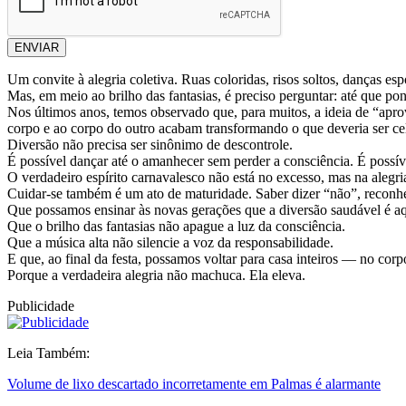
ENVIAR
Um convite à alegria coletiva. Ruas coloridas, risos soltos, danças es
Mas, em meio ao brilho das fantasias, é preciso perguntar: até que pon
Nos últimos anos, temos observado que, para muitos, a ideia de “ap
corpo e ao corpo do outro acabam transformando o que deveria ser cel
Diversão não precisa ser sinônimo de descontrole.
É possível dançar até o amanhecer sem perder a consciência. É possíve
O verdadeiro espírito carnavalesco não está no excesso, mas na alegr
Cuidar-se também é um ato de maturidade. Saber dizer “não”, reconhec
Que possamos ensinar às novas gerações que a diversão saudável é 
Que o brilho das fantasias não apague a luz da consciência.
Que a música alta não silencie a voz da responsabilidade.
E que, ao final da festa, possamos voltar para casa inteiros — no cor
Porque a verdadeira alegria não machuca. Ela eleva.
Publicidade
Leia Também:
Volume de lixo descartado incorretamente em Palmas é alarmante