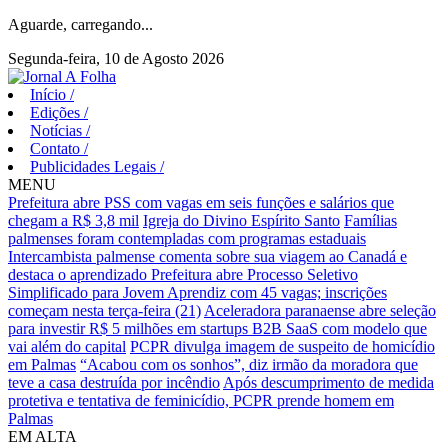
Aguarde, carregando...
Segunda-feira, 10 de Agosto 2026
Início
/
Edições
/
Notícias
/
Contato
/
Publicidades Legais
/
MENU
Prefeitura abre PSS com vagas em seis funções e salários que
chegam a R$ 3,8 mil
Igreja do Divino Espírito Santo
Famílias
palmenses foram contempladas com programas estaduais
Intercambista palmense comenta sobre sua viagem ao Canadá e
destaca o aprendizado
Prefeitura abre Processo Seletivo
Simplificado para Jovem Aprendiz com 45 vagas; inscrições
começam nesta terça-feira (21)
Aceleradora paranaense abre seleção
para investir R$ 5 milhões em startups B2B SaaS com modelo que
vai além do capital
PCPR divulga imagem de suspeito de homicídio
em Palmas
“Acabou com os sonhos”, diz irmão da moradora que
teve a casa destruída por incêndio
Após descumprimento de medida
protetiva e tentativa de feminicídio, PCPR prende homem em
Palmas
EM ALTA