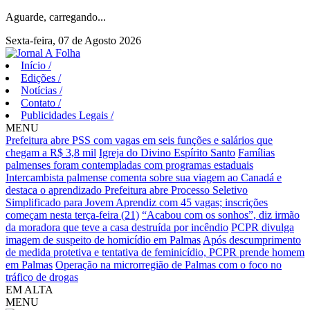
Aguarde, carregando...
Sexta-feira, 07 de Agosto 2026
Início
/
Edições
/
Notícias
/
Contato
/
Publicidades Legais
/
MENU
Prefeitura abre PSS com vagas em seis funções e salários que
chegam a R$ 3,8 mil
Igreja do Divino Espírito Santo
Famílias
palmenses foram contempladas com programas estaduais
Intercambista palmense comenta sobre sua viagem ao Canadá e
destaca o aprendizado
Prefeitura abre Processo Seletivo
Simplificado para Jovem Aprendiz com 45 vagas; inscrições
começam nesta terça-feira (21)
“Acabou com os sonhos”, diz irmão
da moradora que teve a casa destruída por incêndio
PCPR divulga
imagem de suspeito de homicídio em Palmas
Após descumprimento
de medida protetiva e tentativa de feminicídio, PCPR prende homem
em Palmas
Operação na microrregião de Palmas com o foco no
tráfico de drogas
EM ALTA
MENU