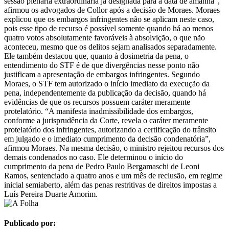
sessão plenária extraordinária já designada para a data de amanhã",
afirmou os advogados de Collor após a decisão de Moraes. Moraes
explicou que os embargos infringentes não se aplicam neste caso,
pois esse tipo de recurso é possível somente quando há ao menos
quatro votos absolutamente favoráveis à absolvição, o que não
aconteceu, mesmo que os delitos sejam analisados separadamente.
Ele também destacou que, quanto à dosimetria da pena, o
entendimento do STF é de que divergências nesse ponto não
justificam a apresentação de embargos infringentes. Segundo
Moraes, o STF tem autorizado o início imediato da execução da
pena, independentemente da publicação da decisão, quando há
evidências de que os recursos possuem caráter meramente
protelatório. “A manifesta inadmissibilidade dos embargos,
conforme a jurisprudência da Corte, revela o caráter meramente
protelatório dos infringentes, autorizando a certificação do trânsito
em julgado e o imediato cumprimento da decisão condenatória”,
afirmou Moraes. Na mesma decisão, o ministro rejeitou recursos dos
demais condenados no caso. Ele determinou o início do
cumprimento da pena de Pedro Paulo Bergamaschi de Leoni
Ramos, sentenciado a quatro anos e um mês de reclusão, em regime
inicial semiaberto, além das penas restritivas de direitos impostas a
Luís Pereira Duarte Amorim.
Publicado por: