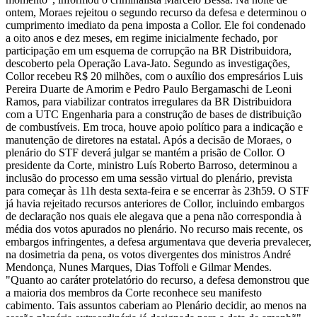
ontem, Moraes rejeitou o segundo recurso da defesa e determinou o
cumprimento imediato da pena imposta a Collor. Ele foi condenado
a oito anos e dez meses, em regime inicialmente fechado, por
participação em um esquema de corrupção na BR Distribuidora,
descoberto pela Operação Lava-Jato. Segundo as investigações,
Collor recebeu R$ 20 milhões, com o auxílio dos empresários Luis
Pereira Duarte de Amorim e Pedro Paulo Bergamaschi de Leoni
Ramos, para viabilizar contratos irregulares da BR Distribuidora
com a UTC Engenharia para a construção de bases de distribuição
de combustíveis. Em troca, houve apoio político para a indicação e
manutenção de diretores na estatal. Após a decisão de Moraes, o
plenário do STF deverá julgar se mantém a prisão de Collor. O
presidente da Corte, ministro Luís Roberto Barroso, determinou a
inclusão do processo em uma sessão virtual do plenário, prevista
para começar às 11h desta sexta-feira e se encerrar às 23h59. O STF
já havia rejeitado recursos anteriores de Collor, incluindo embargos
de declaração nos quais ele alegava que a pena não correspondia à
média dos votos apurados no plenário. No recurso mais recente, os
embargos infringentes, a defesa argumentava que deveria prevalecer,
na dosimetria da pena, os votos divergentes dos ministros André
Mendonça, Nunes Marques, Dias Toffoli e Gilmar Mendes.
"Quanto ao caráter protelatório do recurso, a defesa demonstrou que
a maioria dos membros da Corte reconhece seu manifesto
cabimento. Tais assuntos caberiam ao Plenário decidir, ao menos na