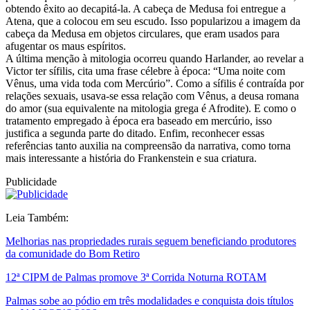
obtendo êxito ao decapitá-la. A cabeça de Medusa foi entregue a
Atena, que a colocou em seu escudo. Isso popularizou a imagem da
cabeça da Medusa em objetos circulares, que eram usados para
afugentar os maus espíritos.
A última menção à mitologia ocorreu quando Harlander, ao revelar a
Victor ter sífilis, cita uma frase célebre à época: “Uma noite com
Vênus, uma vida toda com Mercúrio”. Como a sífilis é contraída por
relações sexuais, usava-se essa relação com Vênus, a deusa romana
do amor (sua equivalente na mitologia grega é Afrodite). E como o
tratamento empregado à época era baseado em mercúrio, isso
justifica a segunda parte do ditado. Enfim, reconhecer essas
referências tanto auxilia na compreensão da narrativa, como torna
mais interessante a história do Frankenstein e sua criatura.
Publicidade
Leia Também:
Melhorias nas propriedades rurais seguem beneficiando produtores
da comunidade do Bom Retiro
12ª CIPM de Palmas promove 3ª Corrida Noturna ROTAM
Palmas sobe ao pódio em três modalidades e conquista dois títulos