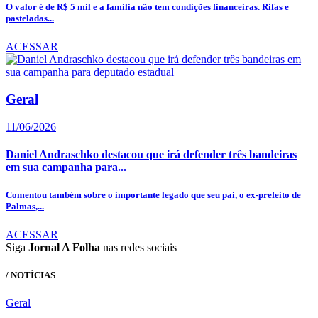
O valor é de R$ 5 mil e a família não tem condições financeiras. Rifas e
pasteladas...
ACESSAR
Geral
11/06/2026
Daniel Andraschko destacou que irá defender três bandeiras
em sua campanha para...
Comentou também sobre o importante legado que seu pai, o ex-prefeito de
Palmas,...
ACESSAR
Siga
Jornal A Folha
nas redes sociais
/ NOTÍCIAS
Geral