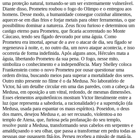
uma proteção natural, tornando-se um ser extremamente vulnerável.
Diante disso, Prometeu roubou o fogo do Olimpo e o entregou aos
homens. Desse modo, a humanidade consegue cozinhar alimentos,
aquecer-se em dias frios e forjar metais para obter ferramentas, o que
possibilitou dominar a natureza. Zeus ficou furioso e determinou um
castigo eterno para Prometeu, que ficaria acorrentado no Monte
Cáucaso, tendo seu fígado devorado por uma águia. Como
Prometeu era imortal, apesar de a ave o atacar de dia, seu fígado se
regenerava à noite, e, no outro dia, um novo ataque acontecia, e isso
ocorreria de forma indefinida. Após alguns anos, Hércules mata a
águia, libertando Prometeu da sua pena. O fogo, nesse mito,
simboliza o conhecimento e a independência. Mary Shelley coloca
Frankenstein como o novo Prometeu por ousar questionar uma
ordem divina, buscando meios para superar a mortalidade dos seres.
Outro mito presente no filme é o da Medusa. No laboratório de
Victor, há um detalhe circular em uma das paredes, com a cabeça da
Medusa, em oposição a um vitral, redondo, de mesmas dimensões.
Esses elementos arquitetônicos mostram Victor literalmente entre a
luz (que representa a sabedoria, a racionalidade) e a superstição (da
Medusa, usada para espantar os maus espíritos). Poseidon, o deus
dos mares, desejou Medusa e, ao ser recusado, violentou-a no
templo de Atena, que, furiosa pela profanação do seu templo,
resolve punir a Medusa, transformando seus cabelos em serpentes e
amaldiçoando o seu olhar, que passa a transformar em pedra todas as
pessoas que ousassem fitá-los. Perseu recebeu a missão de matá-la,