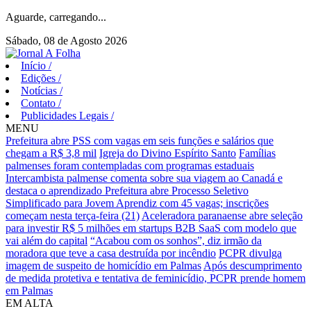
Aguarde, carregando...
Sábado, 08 de Agosto 2026
Início
/
Edições
/
Notícias
/
Contato
/
Publicidades Legais
/
MENU
Prefeitura abre PSS com vagas em seis funções e salários que
chegam a R$ 3,8 mil
Igreja do Divino Espírito Santo
Famílias
palmenses foram contempladas com programas estaduais
Intercambista palmense comenta sobre sua viagem ao Canadá e
destaca o aprendizado
Prefeitura abre Processo Seletivo
Simplificado para Jovem Aprendiz com 45 vagas; inscrições
começam nesta terça-feira (21)
Aceleradora paranaense abre seleção
para investir R$ 5 milhões em startups B2B SaaS com modelo que
vai além do capital
“Acabou com os sonhos”, diz irmão da
moradora que teve a casa destruída por incêndio
PCPR divulga
imagem de suspeito de homicídio em Palmas
Após descumprimento
de medida protetiva e tentativa de feminicídio, PCPR prende homem
em Palmas
EM ALTA