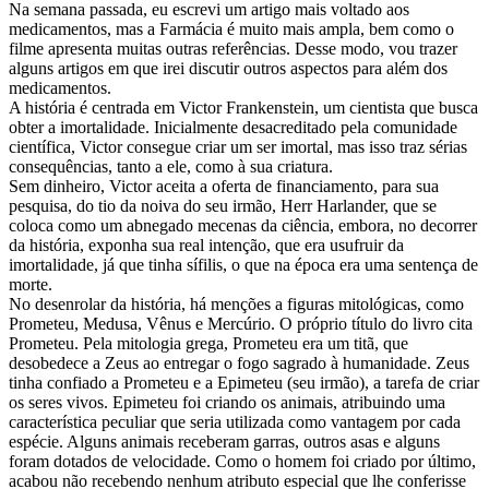
Na semana passada, eu escrevi um artigo mais voltado aos
medicamentos, mas a Farmácia é muito mais ampla, bem como o
filme apresenta muitas outras referências. Desse modo, vou trazer
alguns artigos em que irei discutir outros aspectos para além dos
medicamentos.
A história é centrada em Victor Frankenstein, um cientista que busca
obter a imortalidade. Inicialmente desacreditado pela comunidade
científica, Victor consegue criar um ser imortal, mas isso traz sérias
consequências, tanto a ele, como à sua criatura.
Sem dinheiro, Victor aceita a oferta de financiamento, para sua
pesquisa, do tio da noiva do seu irmão, Herr Harlander, que se
coloca como um abnegado mecenas da ciência, embora, no decorrer
da história, exponha sua real intenção, que era usufruir da
imortalidade, já que tinha sífilis, o que na época era uma sentença de
morte.
No desenrolar da história, há menções a figuras mitológicas, como
Prometeu, Medusa, Vênus e Mercúrio. O próprio título do livro cita
Prometeu. Pela mitologia grega, Prometeu era um titã, que
desobedece a Zeus ao entregar o fogo sagrado à humanidade. Zeus
tinha confiado a Prometeu e a Epimeteu (seu irmão), a tarefa de criar
os seres vivos. Epimeteu foi criando os animais, atribuindo uma
característica peculiar que seria utilizada como vantagem por cada
espécie. Alguns animais receberam garras, outros asas e alguns
foram dotados de velocidade. Como o homem foi criado por último,
acabou não recebendo nenhum atributo especial que lhe conferisse