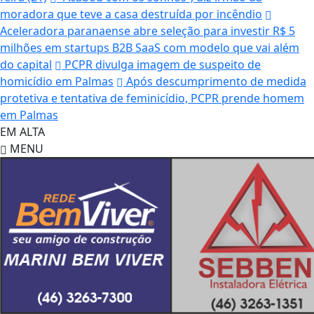
moradora que teve a casa destruída por incêndio
Aceleradora paranaense abre seleção para investir R$ 5
milhões em startups B2B SaaS com modelo que vai além
do capital
PCPR divulga imagem de suspeito de
homicídio em Palmas
Após descumprimento de medida
protetiva e tentativa de feminicídio, PCPR prende homem
em Palmas
EM ALTA
MENU