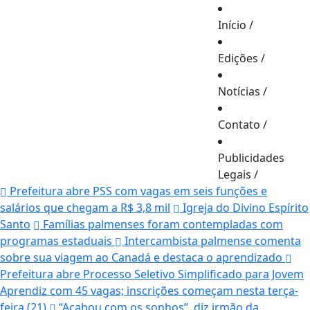
Início
/
Edições
/
Notícias
/
Contato
/
Publicidades
Legais
/
Prefeitura abre PSS com vagas em seis funções e
salários que chegam a R$ 3,8 mil
Igreja do Divino Espírito
Santo
Famílias palmenses foram contempladas com
programas estaduais
Intercambista palmense comenta
sobre sua viagem ao Canadá e destaca o aprendizado
Prefeitura abre Processo Seletivo Simplificado para Jovem
Aprendiz com 45 vagas; inscrições começam nesta terça-
feira (21)
“Acabou com os sonhos”, diz irmão da