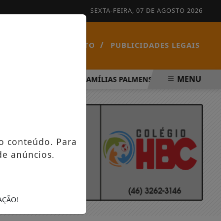
SEXTA-FEIRA, 07 DE AGOSTO 2026
/
/
NOTÍCIAS
CONTATO
PUBLICIDADES LEGAIS
MENU
ÍRITO SANTO
FAMÍLIAS PALMENSES FORAM CONTEMPLAD
o conteúdo. Para
de anúncios.
AÇÃO!