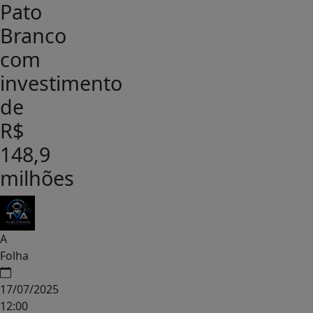
Pato
Branco
com
investimento
de
R$
148,9
milhões
A
Folha
17/07/2025
12:00