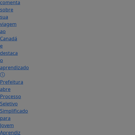
comenta
sobre
sua
viagem
ao
Canadá
e
destaca
o
aprendizado
Prefeitura
abre
Processo
Seletivo
Simplificado
para
Jovem
Aprendiz