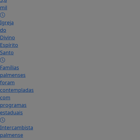
3,8
mil
Igreja
do
Divino
Espírito
Santo
Famílias
palmenses
foram
contempladas
com
programas
estaduais
Intercambista
palmense