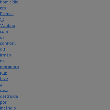
homicídio
em
Palmas
“Acabou
com
os
sonhos”,
diz
irmão
da
moradora
que
teve
a
casa
destruída
por
incêndio