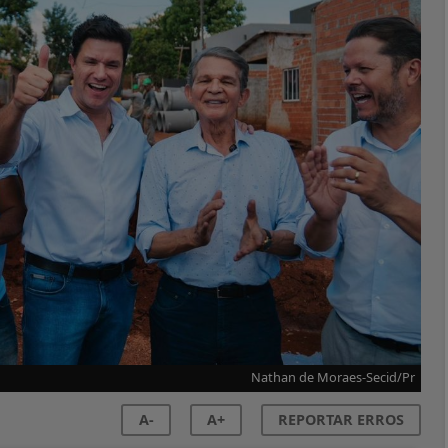
Nathan de Moraes-Secid/Pr
A-
A+
REPORTAR ERROS