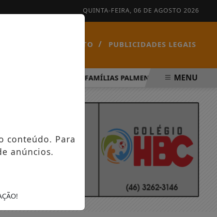
QUINTA-FEIRA, 06 DE AGOSTO 2026
/
/
NOTÍCIAS
CONTATO
PUBLICIDADES LEGAIS
MENU
PÍRITO SANTO
FAMÍLIAS PALMENSES FORAM CONTEMPL
o conteúdo. Para
de anúncios.
AÇÃO!