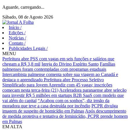
Aguarde, carregando...
Sábado, 08 de Agosto 2026
Início
/
Edições
/
Notícias
/
Contato
/
Publicidades Legais
/
MENU
Prefeitura abre PSS com vagas em seis funções e salários que
chegam a R$ 3,8 mil
Igreja do Divino Espírito Santo
Famílias
palmenses foram contempladas com programas estaduais
Intercambista palmense comenta sobre sua viagem ao Canadá e
destaca o aprendizado
Prefeitura abre Processo Seletivo
Simplificado para Jovem Aprendiz com 45 vagas; inscrições
começam nesta terça-feira (21)
Aceleradora paranaense abre seleção
para investir R$ 5 milhões em startups B2B SaaS com modelo que
vai além do capital
“Acabou com os sonhos”, diz irmão da
moradora que teve a casa destruída por incêndio
PCPR divulga
imagem de suspeito de homicídio em Palmas
Após descumprimento
de medida protetiva e tentativa de feminicídio, PCPR prende homem
em Palmas
EM ALTA