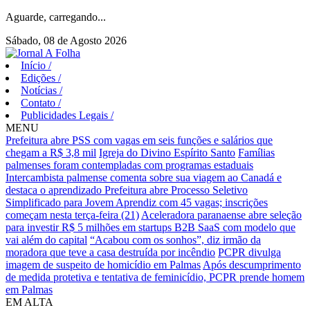
Aguarde, carregando...
Sábado, 08 de Agosto 2026
Início
/
Edições
/
Notícias
/
Contato
/
Publicidades Legais
/
MENU
Prefeitura abre PSS com vagas em seis funções e salários que
chegam a R$ 3,8 mil
Igreja do Divino Espírito Santo
Famílias
palmenses foram contempladas com programas estaduais
Intercambista palmense comenta sobre sua viagem ao Canadá e
destaca o aprendizado
Prefeitura abre Processo Seletivo
Simplificado para Jovem Aprendiz com 45 vagas; inscrições
começam nesta terça-feira (21)
Aceleradora paranaense abre seleção
para investir R$ 5 milhões em startups B2B SaaS com modelo que
vai além do capital
“Acabou com os sonhos”, diz irmão da
moradora que teve a casa destruída por incêndio
PCPR divulga
imagem de suspeito de homicídio em Palmas
Após descumprimento
de medida protetiva e tentativa de feminicídio, PCPR prende homem
em Palmas
EM ALTA