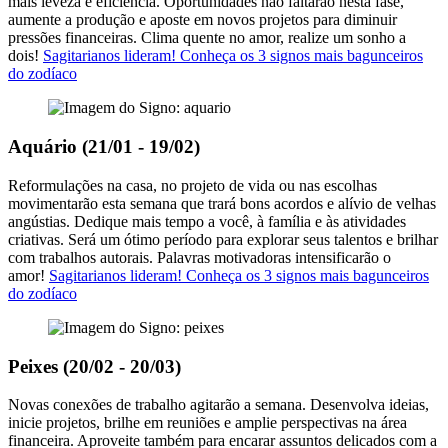
mais leveza e eficiência. Oportunidades não faltarão nesta fase,
aumente a produção e aposte em novos projetos para diminuir
pressões financeiras. Clima quente no amor, realize um sonho a
dois!
Sagitarianos lideram! Conheça os 3 signos mais bagunceiros
do zodíaco
Aquário (21/01 - 19/02)
Reformulações na casa, no projeto de vida ou nas escolhas
movimentarão esta semana que trará bons acordos e alívio de velhas
angústias. Dedique mais tempo a você, à família e às atividades
criativas. Será um ótimo período para explorar seus talentos e brilhar
com trabalhos autorais. Palavras motivadoras intensificarão o
amor!
Sagitarianos lideram! Conheça os 3 signos mais bagunceiros
do zodíaco
Peixes (20/02 - 20/03)
Novas conexões de trabalho agitarão a semana. Desenvolva ideias,
inicie projetos, brilhe em reuniões e amplie perspectivas na área
financeira. Aproveite também para encarar assuntos delicados com a