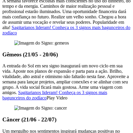
A semana favorece escolhas mais conscientes no uso do dinheiro, do
tempo e da energia. Caminhos de maior realização pessoal e
profissional estarão iluminados. Uma oportunidade financeira dará
mais confiança no futuro. Realize um velho sonho. Chegou a hora
de assumir uma vocação e revelar seus poderes. Popularidade em
alta!
Sagitarianos lideram! Conheça os 3 signos mais bagunceiros do
zodíaco
Gêmeos (21/05 - 20/06)
A entrada do Sol em seu signo inaugurará um novo ciclo em sua
vida. Aposte nos planos de expansão e parta para a ação. Brilho,
vitalidade, alto astral e otimismo não faltarão nesta fase. Aproveite a
semana para lançar projetos, ampliar conexões e se alinhar com seu
grupo. A vida social ficará mais gostosa. Arme uma viagem com
amigos.
Sagitarianos lideram! Conheça os 3 signos mais
bagunceiros do zodíaco
Play Video
Câncer (21/06 - 22/07)
Um mergulho nos sentimentos inspirará mudanças positivas no