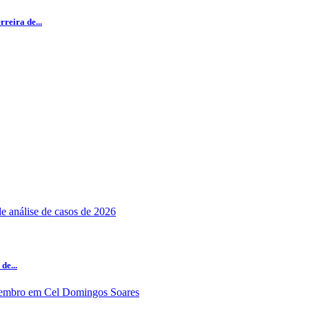
reira de...
de...