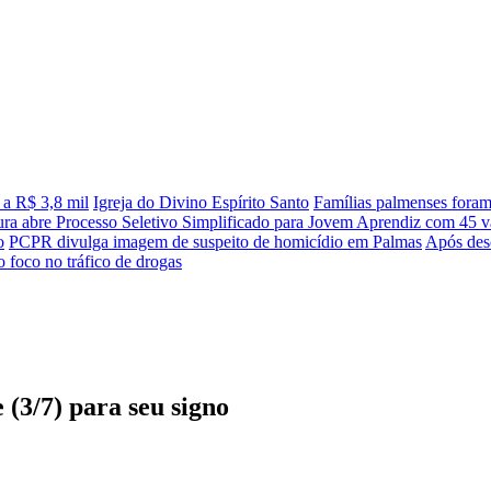
 a R$ 3,8 mil
Igreja do Divino Espírito Santo
Famílias palmenses fora
tura abre Processo Seletivo Simplificado para Jovem Aprendiz com 45 va
o
PCPR divulga imagem de suspeito de homicídio em Palmas
Após desc
 foco no tráfico de drogas
 (3/7) para seu signo