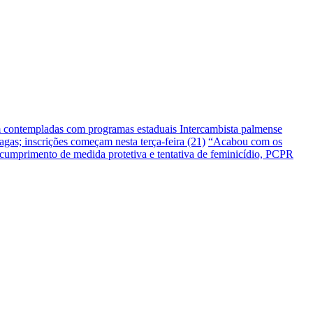
m contempladas com programas estaduais
Intercambista palmense
gas; inscrições começam nesta terça-feira (21)
“Acabou com os
umprimento de medida protetiva e tentativa de feminicídio, PCPR