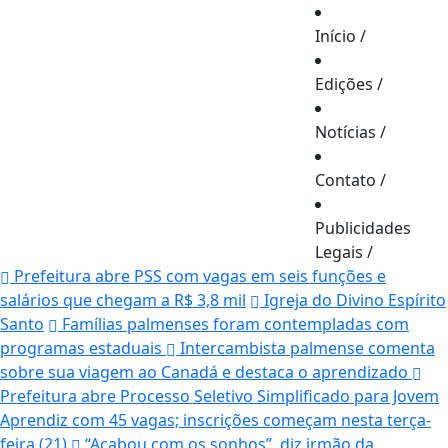
Início
/
Edições
/
Notícias
/
Contato
/
Publicidades
Legais
/
Prefeitura abre PSS com vagas em seis funções e
salários que chegam a R$ 3,8 mil
Igreja do Divino Espírito
Santo
Famílias palmenses foram contempladas com
programas estaduais
Intercambista palmense comenta
sobre sua viagem ao Canadá e destaca o aprendizado
Prefeitura abre Processo Seletivo Simplificado para Jovem
Aprendiz com 45 vagas; inscrições começam nesta terça-
feira (21)
“Acabou com os sonhos”, diz irmão da