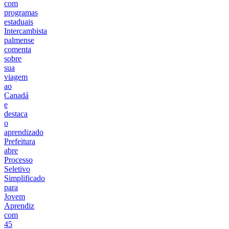
com
programas
estaduais
Intercambista
palmense
comenta
sobre
sua
viagem
ao
Canadá
e
destaca
o
aprendizado
Prefeitura
abre
Processo
Seletivo
Simplificado
para
Jovem
Aprendiz
com
45