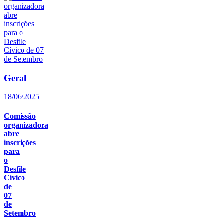
Geral
18/06/2025
Comissão
organizadora
abre
inscrições
para
o
Desfile
Cívico
de
07
de
Setembro