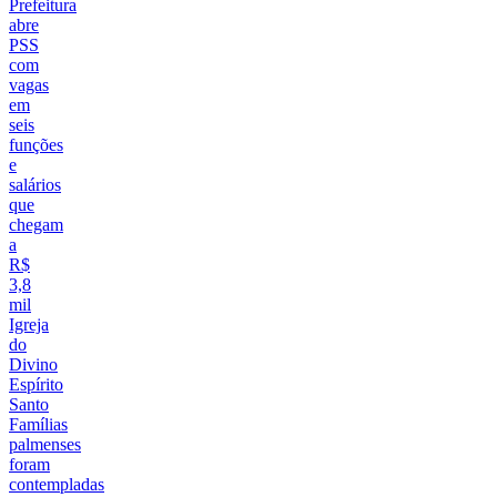
Prefeitura
abre
PSS
com
vagas
em
seis
funções
e
salários
que
chegam
a
R$
3,8
mil
Igreja
do
Divino
Espírito
Santo
Famílias
palmenses
foram
contempladas