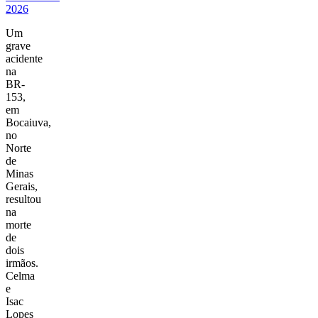
2026
Um
grave
acidente
na
BR-
153,
em
Bocaiuva,
no
Norte
de
Minas
Gerais,
resultou
na
morte
de
dois
irmãos.
Celma
e
Isac
Lopes