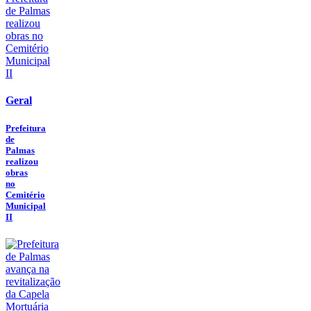
Geral
Prefeitura
de
Palmas
realizou
obras
no
Cemitério
Municipal
II