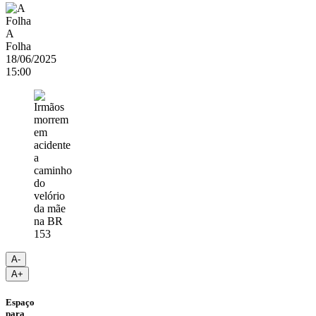
A
Folha
18/06/2025
15:00
A-
A+
Espaço
para