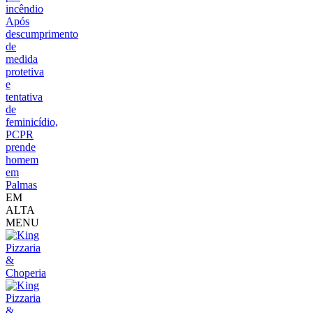
incêndio
Após
descumprimento
de
medida
protetiva
e
tentativa
de
feminicídio,
PCPR
prende
homem
em
Palmas
EM
ALTA
MENU