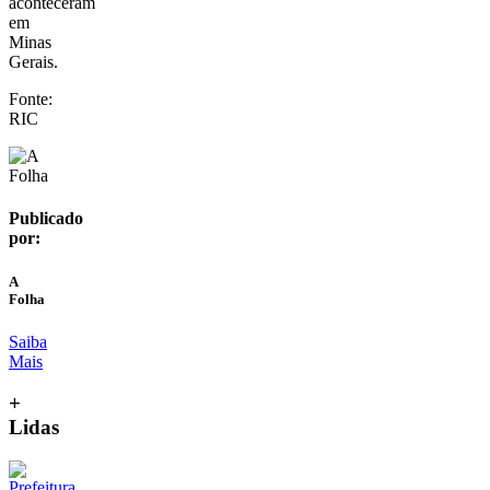
aconteceram
em
Minas
Gerais.
Fonte:
RIC
Publicado
por:
A
Folha
Saiba
Mais
+
Lidas