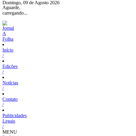
Domingo, 09 de Agosto 2026
Aguarde,
carregando...
Início
/
Edições
/
Notícias
/
Contato
/
Publicidades
Legais
/
MENU