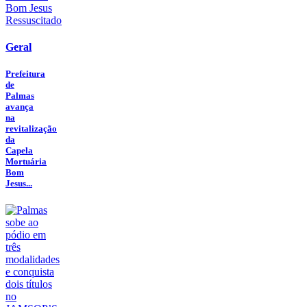
Geral
Prefeitura
de
Palmas
avança
na
revitalização
da
Capela
Mortuária
Bom
Jesus...