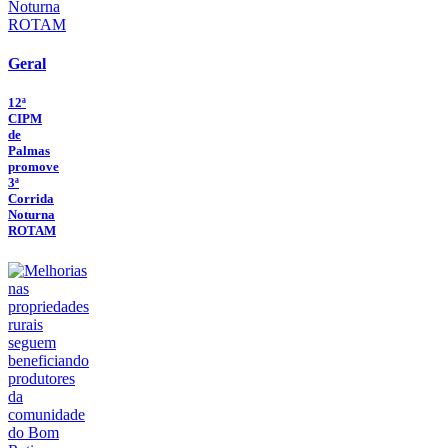
Geral
12ª
CIPM
de
Palmas
promove
3ª
Corrida
Noturna
ROTAM