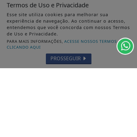
Termos de Uso e Privacidade
Esse site utiliza cookies para melhorar sua
experiência de navegação. Ao continuar o acesso,
entendemos que você concorda com nossos Termos
de Uso e Privacidade.
PARA MAIS INFORMAÇÕES,
ACESSE NOSSOS TERMOS
CLICANDO AQUI
PROSSEGUIR
15/07/2025
GERAL
Prefeito e vice de Palmas vistoriaram
asfalto no bairro Santuário
O “Tapete Preto”, traz mais dignidade as pessoas
e muda a realidade dos bairros
ACESSAR