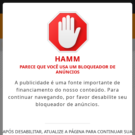
MENU
SS COM VAGAS EM SEIS FUNÇÕES E SALÁRIOS QUE CHEGAM A R
HAMM
PARECE QUE VOCÊ USA UM BLOQUEADOR DE
ANÚNCIOS
A publicidade é uma fonte importante de
financiamento do nosso conteúdo. Para
continuar navegando, por favor desabilite seu
NOTÍCIAS
GERAL
bloqueador de anúncios.
Jovem de 19 anos está em estado
grave após suspeita de
envenenamento em São Bernardo
APÓS DESABILITAR, ATUALIZE A PÁGINA PARA CONTINUAR SUA
do Campo